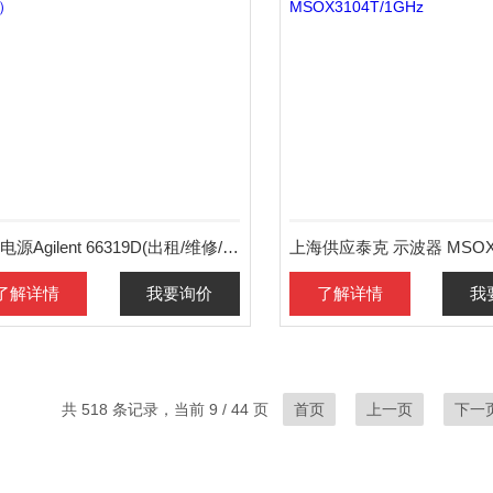
数字电源Agilent 66319D(出租/维修/销售）
了解详情
我要询价
了解详情
我
共 518 条记录，当前 9 / 44 页
首页
上一页
下一