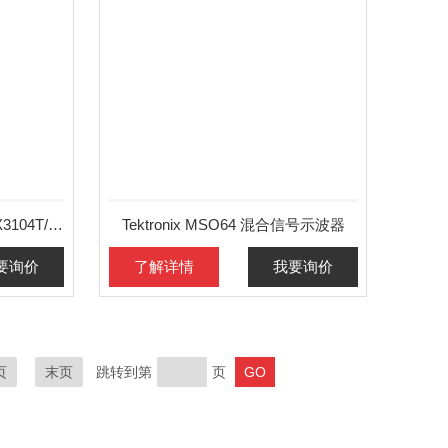
上海供应泰克 示波器 MSOX3104T/1GHz
Tektronix MSO64 混合信号示波器
要询价
了解详情
我要询价
页
末页
跳转到第
页