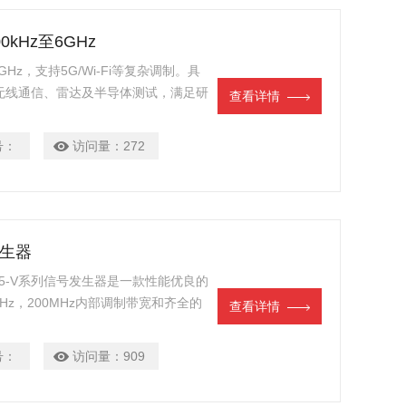
0kHz至6GHz
6GHz，支持5G/Wi-Fi等复杂调制。具
用于无线通信、雷达及半导体测试，满足研
查看详情
号：
访问量：
272
发生器
1435-V系列信号发生器是一款性能优良的
Hz，200MHz内部调制带宽和齐全的
查看详情
信号的模拟需求
号：
访问量：
909