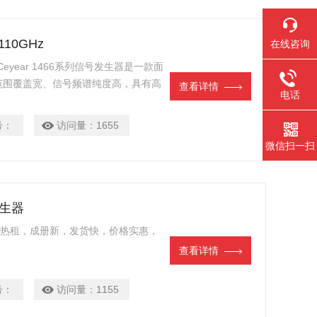
10GHz
在线咨询
 Ceyear 1466系列信号发生器是一款面
范围覆盖宽、信号频谱纯度高，具有高
查看详情
电话
机双射频通道的设计，可满足用户多种
制等丰富的内置功能让测试更加得心应
号：
访问量：
1655
微信扫一扫
发生器
 现货热租，成册新，发货快，价格实惠，
查看详情
号：
访问量：
1155