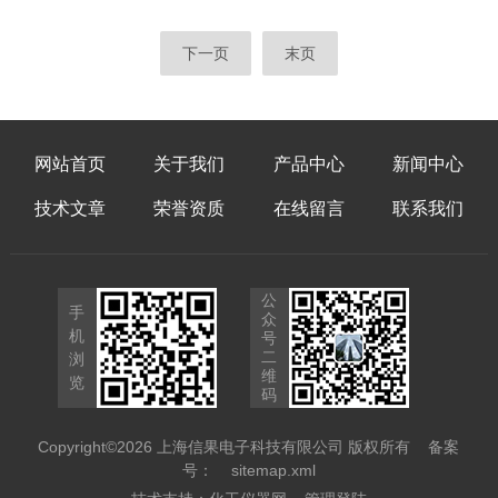
DORev.A等3G标准，甚至部分新兴通信应用
为无线通信设备的开发和质量保障提供了强有
频段，它都能应对，为多样化通信测试提供基
力的支持。随着5G技术的普及和未来6G研究
下一页
末页
础。其RF信号发生器性能好。频率设置范围
的起步，这类高性能测试仪器将继续在推动无
为...
线通信技术进步中发挥关键作用。一、概述无
线测试仪MT8820B是一款高性能无线通信综
合测试仪，支持包括
网站首页
关于我们
产品中心
新闻中心
2G(GSM/GPRS/EDGE)、
3G(WCDMA/HSPA)、4G(LTE/LTE-
技术文章
荣誉资质
在线留言
联系我们
Advanced)以及5GNR等多种无线通...
公
手
众
机
号
二
浏
维
览
码
Copyright©2026 上海信果电子科技有限公司 版权所有
备案
号：
sitemap.xml