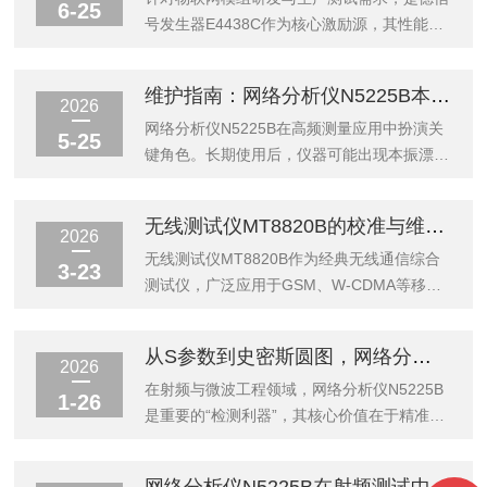
6-25
号发生器E4438C作为核心激励源，其性能直
接决定了测试系统的有效性与效率。特定架构
与性能等级的信号发生器（以E4438C所代表
维护指南：网络分析仪N5225B本振漂移、端口功率异常与自检流程
的矢量信号发生平台为例）在物联网测试场景
2026
中展现出区别于通用信号源的结构性优势，这
网络分析仪N5225B在高频测量应用中扮演关
5-25
些优势体现在信号质量、调制带宽、电平控制
键角色。长期使用后，仪器可能出现本振漂
与系统同步四个关键维度。首先，在射频信号
移、端口功率异常等问题，影响测量结果的准
底层质量方面，该等级是德信号发生器
确性与重复性。掌握规范的维护与排查流程，
无线测试仪MT8820B的校准与维护：保障测试一致性的关键步骤
E4438C具备极低的相位噪声与优异的杂散抑
有助于延长设备寿命并保障测试质量。本振漂
2026
制能力。物联网模组多采用窄带通信体制，如
移的识别与处理本振漂移表现为测量轨迹出现
无线测试仪MT8820B作为经典无线通信综合
3-23
低功耗广域网或频移键控类调制，其接...
不规则波动、频率响应发生偏移或相位噪声异
测试仪，广泛应用于GSM、W-CDMA等移动
常升高。该现象通常由内部参考源老化、温度
通信终端的研发、生产与质检环节，是把控无
变化或电源纹波异常引起。处理本振漂移时，
线产品射频指标、信号质量的核心设备。其测
从S参数到史密斯圆图，网络分析仪N5225B工作原理全揭秘
应首先检查仪器是否已完成充分预热。多数网
试数据的精准性与一致性，直接决定产品质检
2026
络分析仪需要至少三十分钟的预热时间使内部
结果、研发调试效率，而规范化校准与常态化
在射频与微波工程领域，网络分析仪N5225B
1-26
温度场稳定。随后，确认外部参考信号输入...
维护，是规避仪器漂移、信号偏差、测试误
是重要的“检测利器”，其核心价值在于精准捕
差，长期稳定输出可靠数据的核心前提，也是
捉网络的信号传输与反射特性。而这一过程的
无线测试工作中不可忽视的关键环节。一、精
实现，离不开S参数（散射参数）与史密斯圆