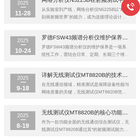
网络分析仪N5225B在射频测试中的应用
准校准：筑牢测试一致性的核心根基校准是消
图的协同作用。从信号的入射反射到阻抗的可
2025
除MT8820B内部硬件漂移、环境干扰导致测
视化匹配，网络分析仪通过一套完整的链路，
从实验室到产线，网络分析仪N5225B以“精准
11-28
试偏差的核心手段，必须遵循周期...
将复杂的电磁特性转化为直观的测量数据与图
刻画射频世界”的能力，成为连接理论设计与
形，为设备研发、生产校准提供关键支撑。理
工程实践的桥梁。未来，随着射频系统向高
解网络分析仪的工作原理，首先要明确S参数
频、集成化演进，其将在6G、量子通信等前
罗德FSW43频谱分析仪维护保养，保障测试精度
的核心作用。在高频场景下，传统的阻抗参数
沿领域持续发挥不可替代的作用。一、从原理
2025
难以精准描述信号特性，S参数应运而生。它
到核心：S参数的“解码器”网络分析仪N5225B
罗德FSW43频谱分析仪的维护保养是一项系
10-24
通过复数形式表征线性多端口网络的入...
的本质是通过发射扫频信号并接收反射/传输
统性工作，需结合日常、定期、长期三个维
信号，计算被测件（DUT）的散射参数（S参
度，兼顾环境控制、清洁、校准、部件检查等
数）。S参数以入射波与反射波、传输波的比
多方面，通过科学养护与规范操作，不仅能保
详解无线测试仪MT8820B的技术参数：读懂这些才算真懂设备
值描述器件的频率响应，涵盖幅度（如增益、
障设备的测试精度，更能延长其使用寿命，为
2025
损耗）和相位信息，能完整表征放大器、滤波
各类射频测试工作提供可靠支撑。日常维护是
在无线通信领域，精准测试是保障设备性能与
9-18
器、天线等射频器件的阻抗匹...
守护设备精度的第一道防线，需聚焦“防微杜
网络质量的关键，无线测试仪MT8820B凭借
渐”。首先，环境控制是基础。罗德FSW43对
出色性能备受关注。要真正掌握这款设备，必
温湿度有严格要求，应将设备置于温度15-
须深入理解其技术参数。MT8820B的频率范
无线测试仪MT8820B的核心功能解析：从射频到协议测试
30℃、相对湿度30%-70%的无粉尘环境中，
围为30MHz至2.7GHz，这一宽广频段使其能
2025
避免阳光直射或靠近热源、水源，防止元器件
覆盖众多常见无线通信标准，无论是早期
作为一款功能全面的无线通信综合测试仪，无
8-19
受潮老化或受热损坏。其次，清洁...
GSM、GPRS、EGPRS系统，还是W-
线测试仪MT8820B通过其*的射频测试能力、
CDMA、CDMA20001X、CDMA20001xEV-
深入的协议分析功能和丰富的特色测试项目，