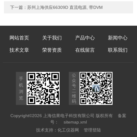
下一篇：
苏州上海供应66309D 直流电源, 带DVM
网站首页
关于我们
产品中心
新闻中心
技术文章
荣誉资质
在线留言
联系我们
公
手
众
机
号
二
浏
维
览
码
Copyright©2026 上海信果电子科技有限公司 版权所有
备案
号：
sitemap.xml
技术支持：
化工仪器网
管理登陆