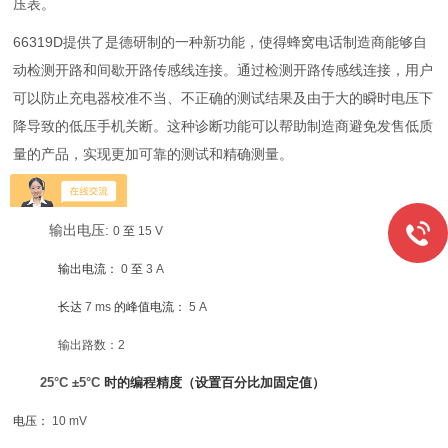
压表。
66319D提供了是德研制的一种新功能，使得蜂窝电话制造商能够自
动检测开路和间歇开路传感线连接。通过检测开路传感线连接，用户
可以防止充电器校准不当、不正确的测试结果及由于大的瞬时电压下
降导致的低压手机关断。这种诊断功能可以帮助制造商避免发售低质
量的产品，实现更加可靠的测试和精确测量。
输出范围：
:
输出电压
0
至
15 V
输出电流：
0
至
3 A
长达
7 ms
的峰值电流：
5 A
输出路数：2
25°C ±5°C
时的编程精度（设置百分比加固定值）
电压：
10 mV