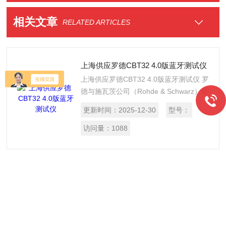
相关文章
RELATED ARTICLES
上海供应罗德CBT32 4.0版蓝牙测试仪
上海供应罗德CBT32 4.0版蓝牙测试仪 罗
德与施瓦茨公司（Rohde & Schwarz）最
近为其蓝牙测试仪CBT和CBT32 提供一
更新时间：
2025-12-30
型号：
个选件,用于支持最新蓝牙标准Bluetooth?
V2.0 + EDR（蓝牙 V2.0 +增强型数据速
访问量：
1088
率）