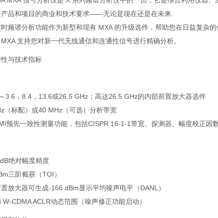
20A MXA 信号分析仪是 X 系列频谱分析仪中的一员，它是综合利用
个产品和项目的商业和技术要求――无论是现在还是在未来.
谱分析功能作为新型和现有 MXA 的升级选件，帮助您在日益复杂的信号
MXA 支持您对新一代无线通信和连通性信号进行精确分析。
特性与技术指标
z～3.6，8.4，13.6或26.5 GHz；高达26.5 GHz的内部前置放大器选件
MHz（标配）或40 MHz（可选）分析带宽
MI预先一致性测量功能，包括CISPR 16-1-1带宽、探测器、幅度校
23 dB绝对幅度精度
 dBm三阶截获（TOI）
置放大器可生成-166 dBm显示平均噪声电平（DANL）
 dB W-CDMA ACLR动态范围（噪声修正功能启动）