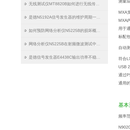
测量
无线测试仪MT8820B如何进行无线传输性能测试？
MX
是德N5192A信号发生器的维护周期一般是多久
MXA
用于通
如何预防网络分析仪N5225B的损坏概率？
标配包括
网络分析仪N5225B在射频微波测试中的应用分析
自动
是德信号发生器E4438C输出功率不稳时的常用排障步骤
符合L
USB 
通过P
通用的
基本
频率
N902