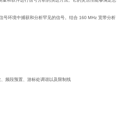
仪器、测量和软件进行信号分析的演进方法。它的灵活性能够满足您
环境中捕获和分析罕见的信号。结合 160 MHz 宽带分析
正因数、频段预置、游标处调谐以及限制线