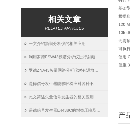
持的 F
基础型
根据
相关文章
120
RELATED ARTICLES
105
无需预
一文介绍频谱分析仪的相关应用
可执行
利用罗德FSW43频谱分析仪进行射频干扰监测
使用 
仅重 
罗德ZNA43矢量网络分析仪对有源放大器完整S参数表征
是德信号发生器能够轻松应对各种不同场景的复杂波形需求
此文简述矢量信号发生器的相关应用
是德信号发生器E4438C的增益压缩及注意事项
产