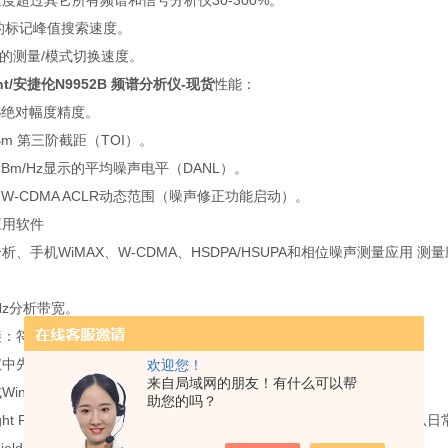
度超过其它所有频谱和信号分析仪30-300%。
s的标记峰值搜索速度。
ms的测量/模式切换速度。
ent/安捷伦N9952B 频谱分析仪-现货
性能：
 dB绝对幅度精度。
dBm 第三阶截距（TOI）。
4 dBm/Hz显示的平均噪声电平（DANL）。
dB W-CDMA ACLR动态范围（噪声修正功能启动）。
应用软件
析、手机WiMAX、W-CDMA、HSDPA/HSUPA和相位噪声测量应用 测
MHz分析带宽。
符合LXI C类标准，USB、100based-T LAN、GPIB。
仪中先的用户界面。
欢迎您！
来自局域网的朋友！有什么可以帮
Windows XP操作系统、无论是功能还是便携性都不打折扣。
助您的吗？
sight FieldFox 便携式分析仪可以在非常恶劣的工作环境中，轻松完