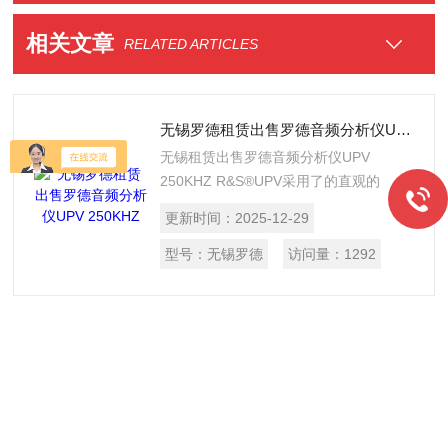
相关文章
RELATED ARTICLES
无锡罗德租赁出售罗德音频分析仪UPV 250KHZ
无锡租赁出售罗德音频分析仪UPV
250KHZ R&S®UPV采用了的直观的
Windows XP操作系统用户界面，大显示
更新时间：
2025-12-29
屏扮演了一个非常重要的角色。其不仅显
示测量结果，而且相关联的功能和参数都
型号：
无锡罗德
访问量：
1292
可以在同一面板中进行设置 。由于操作
理念容易理解，并且模拟和数字信号测量
的设置方式相似，因而用户能快速掌握仪
器的操作方法。