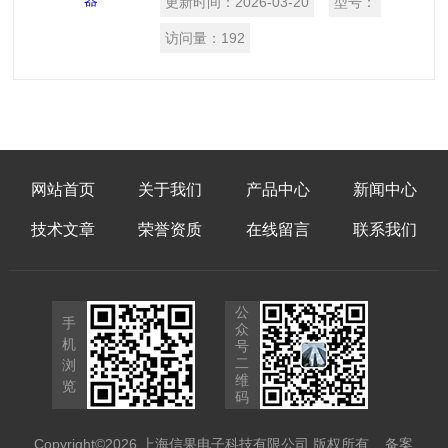
更新时间：
2026-03-20
型号：
BMS等测试系统中得到广泛应用。
FT8330系列采用标准19英寸机箱，并提
访问量：
192
供了以太网口和RS485通讯接口，方便集
成到研发和产线自动化测试平台，也可单
独使用。
网站首页
关于我们
产品中心
新闻中心
技术文章
荣誉资质
在线留言
联系我们
公
手
众
机
号
二
浏
维
览
码
Copyright©2026 上海信果电子科技有限公司 版权所有
备案