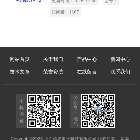
更新时间：
2025-12-30
型号：
屏幕双通道高清显示、外设接口丰富、双
噪声源驱动等特点。
访问量：
1167
网站首页
关于我们
产品中心
新闻中心
技术文章
荣誉资质
在线留言
联系我们
公
手
众
机
号
二
浏
维
览
码
Copyright©2026 上海信果电子科技有限公司 版权所有
备案