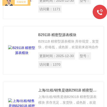
更新时间：
2025-12-30
型号：
紧凑，经济高效，能够同时输出和测量电
压和电流。它能够以高准确度轻松测量电
访问量：
1171
流与电压（I/V）。4 象限输出和测量功能
可以轻松执行 I/V 测量，无需配置多台仪
器。
B2911B 精密型源表模块
B2911B 精密型源表模块 库存现货，发货
快，价格低，成色新，欢迎前来咨询合作
更新时间：
2025-12-30
型号：
访问量：
1370
上海/出租/销售是德B2901B 精密型源表模块
上海/出租/销售是德B2901B 精密型源表
模块 库存充足，发货快，成色新，欢迎