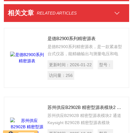
相关文章
RELATED ARTICLES
是德B2900系列精密源表
是德B2900系列精密源表，是一款紧凑型
台式仪器，能精确输出与测量电压和电
流。它提供高分辨率与快速采样，支持序
更新时间：
2026-01-22
型号：
列和瞬态分析，适用于器件特性测试、IV
表征及材料研究。直观的图形界面和自动
访问量：
256
化功能，为研发与生产提供高效、可靠的
解决方案。
苏州供应B2902B 精密型源表模块2 通道
苏州供应B2902B 精密型源表模块2 通道
Keysight B2902B 精密型源表模块
（SMU）是一款 2 通道台式 SMU，外形