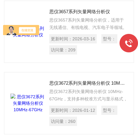
思仪3657系列矢量网络分析仪
思仪3657系列矢量网络分析仪，适用于
无线通信、有线电视、汽车电子等领域。
该产品支持滤波器、放大器、天线等射频
更新时间：
2026-03-16
型号：
器件的S参数测量，具备误差校准、时域
分析等功能。基于Windows系统设计，测
访问量：
209
量精度高，可满足研发与生产的测试需
求。
思仪3672系列矢量网络分析仪 10MHz-67GHz
思仪3672系列矢量网络分析仪 10MHz-
67GHz，支持多种校准方式与显示格式，
配备标准接口，可测量幅频、相频及群时
更新时间：
2026-01-12
型号：
延特性。适用于T/R模块、介质材料、微
波脉冲等测量，是通信、导航等领域科研
访问量：
260
生产的核心测试设备。