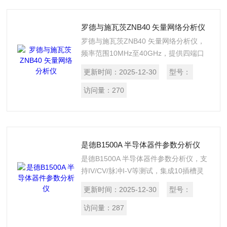
罗德与施瓦茨ZNB40 矢量网络分析仪
罗德与施瓦茨ZNB40 矢量网络分析仪，
频率范围10MHz至40GHz，提供四端口
配置与出色的动态范围（典型值
更新时间：
2025-12-30
型号：
140dB）。其迹线噪声极低，具备稳定性
与测试效率，尤其适用于高性能无源及有
访问量：
270
源器件（如滤波器、放大器）的精确研发
与生产测试。
是德B1500A 半导体器件参数分析仪
是德B1500A 半导体器件参数分析仪，支
持IV/CV/脉冲I-V等测试，集成10插槽灵
活配置，配备15英寸触控屏，可精准表征
更新时间：
2025-12-30
型号：
各类半导体器件，满足从材料到元件的一
体化测试需求。
访问量：
287