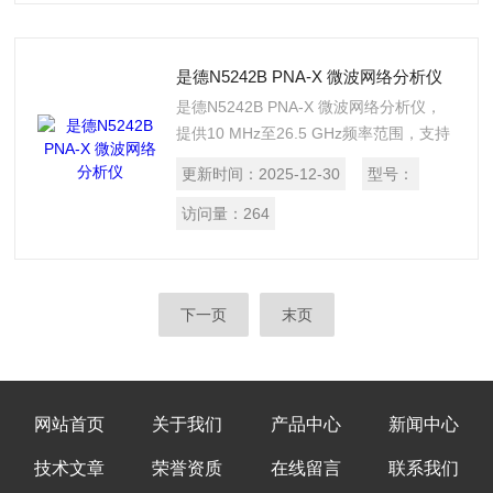
是德N5242B PNA-X 微波网络分析仪
是德N5242B PNA-X 微波网络分析仪，
提供10 MHz至26.5 GHz频率范围，支持
二端口和四端口配置，具备出色的测量精
更新时间：
2025-12-30
型号：
度和动态范围。适用于射频微波器件测
试，可执行全面的S参数、噪声系数和非
访问量：
264
线性测量，满足研发与生产的高要求。
下一页
末页
网站首页
关于我们
产品中心
新闻中心
技术文章
荣誉资质
在线留言
联系我们