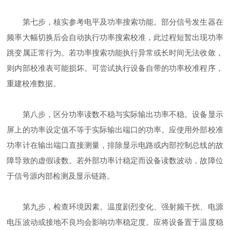
第七步，核实参考电平及功率搜索功能。部分信号发生器在
频率大幅切换后会自动执行功率搜索校准，此过程短暂出现功率
跳变属正常行为。若功率搜索功能执行异常或长时间无法收敛，
则内部校准表可能损坏。可尝试执行设备自带的功率校准程序，
重建校准数据。
第八步，区分功率读数不稳与实际输出功率不稳。设备显示
屏上的功率设定值不等于实际输出端口的功率。应使用外部校准
功率计在输出端口直接测量，排除显示电路或内部控制总线的故
障导致的虚假读数。若外部功率计稳定而设备读数波动，故障位
于信号源内部检测及显示链路。
第九步，检查环境因素。温度剧烈变化、强射频干扰、电源
电压波动或接地不良均会影响功率稳定度。应将设备置于温度稳