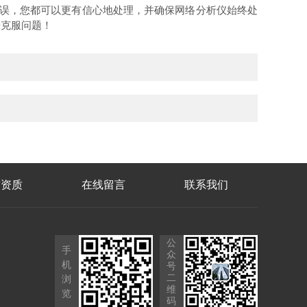
错误，您都可以更有信心地处理，并确保网络分析仪始终处
来克服问题！
誉资质
在线留言
联系我们
公
手
众
机
号
二
浏
维
览
码