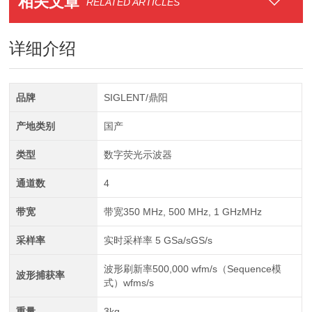
相关文章
RELATED ARTICLES
详细介绍
品牌
SIGLENT/鼎阳
产地类别
国产
类型
数字荧光示波器
通道数
4
带宽
带宽350 MHz, 500 MHz, 1 GHzMHz
采样率
实时采样率 5 GSa/sGS/s
波形刷新率500,000 wfm/s（Sequence模
波形捕获率
式）wfms/s
重量
3kg