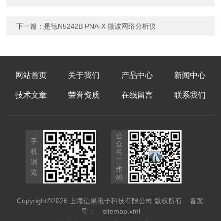
下一篇：
是德N5242B PNA-X 微波网络分析仪
网站首页
关于我们
产品中心
新闻中心
技术文章
荣誉资质
在线留言
联系我们
公
手
众
机
号
二
浏
维
览
码
Copyright©2026 上海信果电子科技有限公司 版权所有
备案
号：
sitemap.xml