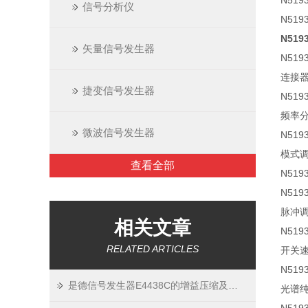
N519
信号分析仪
N519
N51
矢量信号发生器
N51
连接
捷变信号发生器
N519
频率
微波信号发生器
N519
模式
查看全部
N51
N51
脉冲
相关文章
N51
RELATED ARTICLES
开关
N51
是德信号发生器E4438C的增益压缩及注意事项
光谱