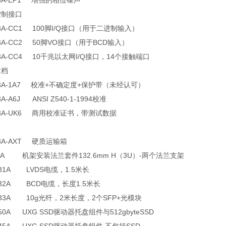
93A-EP1 增强的相位噪声
控制接口
93A-CC1 100脚I/Q接口（用于二进制输入）
93A-CC2 50脚VO接口（用于BCD输入）
93A-CC4 10千兆以太网I/Q接口，14个接触端口
文档
93A-1A7 校准+不确定度+保护带（未经认可）
3A-A6J ANSI Z540-1-1994校准
93A-UK6 商用校准证书，带测试数据
93A-AXT 硬质运输箱
92A 机架安装法兰套件132.6mm H（3U）-两个法兰支架
131A LVDS电缆，1.5米长
132A BCD电缆，长度1.5米长
133A 10g光纤，2米长度，2个SFP+光模块
150A UXG SSD驱动器托盘组件与512gbyteSSD