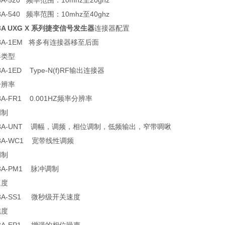
3A-520 频率范围：10mhz至20ghz
3A-540 频率范围：10mhz至40ghz
93A UXG X 系列捷变信号发生器
连接器配置
93A-1EM 将多有连接器移至后面
器类型
3A-1ED Type-N(f)RF输出连接器
分辨率
3A-FR1 0.001HZ频率分辨率
调制
93A-UNT 调幅，调频，相位调制，低频输出，窄带啁啾
93A-WC1 宽带线性调频
调制
93A-PM1 脉冲调制
速度
93A-SS1 微秒级开关速度
纯度