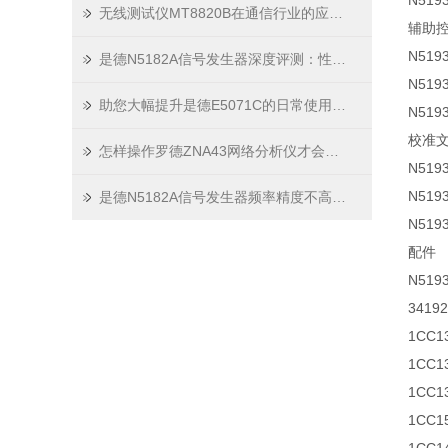
N51
无线测试仪MT8820B在通信行业的应用与实践技巧
辅助
N51
是德N5182A信号发生器深度评测：性能、优势与应用场景
N51
助您大幅提升是德E5071C的日常使用效率
N51
校准
怎样操作罗德ZNA43网络分析仪才会更安全？
N51
N519
是德N5182A信号发生器频率精度不高的原因及解决方法分析
N51
配件
N51
341
1CC
1CC
1CC
1CC