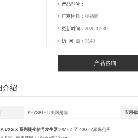
产品型号：
厂商性质：
经销商
更新时间：
2025-12-30
访 问 量：
3148
产品咨询
细介绍
牌
KEYSIGHT/美国是德
应用领
93A UXG X 系列捷变信号发生器
10MHZ 至 40GHZ频率范围