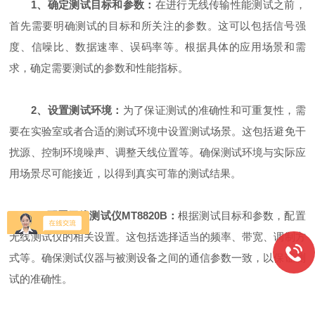
1、确定测试目标和参数：
在进行无线传输性能测试之前，
首先需要明确测试的目标和所关注的参数。这可以包括信号强
度、信噪比、数据速率、误码率等。根据具体的应用场景和需
求，确定需要测试的参数和性能指标。
2、设置测试环境：
为了保证测试的准确性和可重复性，需
要在实验室或者合适的测试环境中设置测试场景。这包括避免干
扰源、控制环境噪声、调整天线位置等。确保测试环境与实际应
用场景尽可能接近，以得到真实可靠的测试结果。
3、配置无线测试仪MT8820B：
根据测试目标和参数，配置
无线测试仪的相关设置。这包括选择适当的频率、带宽、调制方
式等。确保测试仪器与被测设备之间的通信参数一致，以保证测
试的准确性。