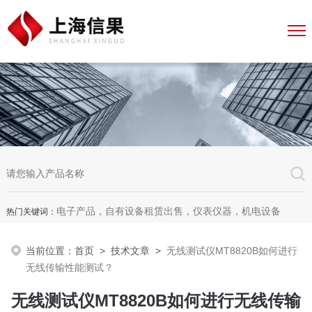
电子产品，自有设备租赁出售，仪表仪器，机电设备
热门关键词：
当前位置：
首页
>
技术文章
>
无线测试仪MT8820B如何进行
无线传输性能测试？
无线测试仪MT8820B如何进行无线传输