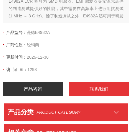
E4982A LCR 表可为 SMD 电感器、EMI 滤波器等无源元器件
的制造测试提供好的性能，其中需要在高频率上进行阻抗测试
(1 MHz ～ 3 GHz)。除了制造测试之外，E4982A 还可用于研发
领域，借助*的功能(例如列表测量)提供质量保证。
产品型号：
是德E4982A
厂商性质：
经销商
更新时间：
2025-12-30
访 问 量：
1293
产品咨询
联系我们
产品分类
PRODUCT CATEGORY