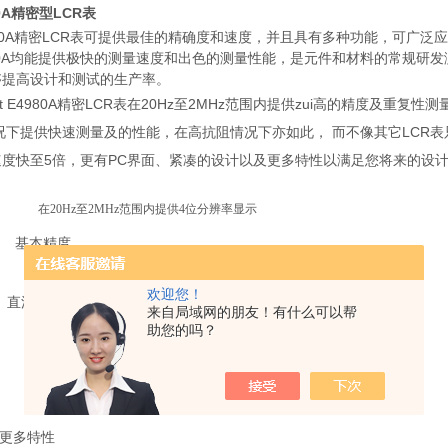
80A精密型LCR表
80A精密LCR表可提供最佳的精确度和速度，并且具有多种功能，可广
80A均能提供极快的测量速度和出色的测量性能，是元件和材料的常规研发测试
够提高设计和测试的生产率。
lent E4980A精密LCR表在20Hz至2MHz范围内提供zui高的精度及重复
况下提供快速测量及的性能，在高抗阻情况下亦如此， 而不像其它LCR表只能满足其
速度快至5倍，更有PC界面、紧凑的设计以及更多特性以满足您将来的设
在
20Hz
至
2MHz
范围内提供
4
位分辨率显示
基本精度
对高低阻抗的高精度重复性测量基本精度为
0.05%
欢迎您！
直流偏置
来自局域网的朋友！有什么可以帮
内置
40V
直流偏置（选件
001
）
助您的吗？
42841A
使用选件
002
和
偏置电源可支持
40 A
直流偏置
Rdc
测量
(
选件
001)
更多特性