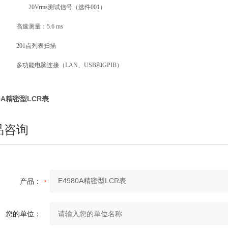
20
Vrms
测试信号（选件
001
）
高速测量：
5.6 ms
201
点列表扫描
多功能电脑连接（
LAN
、
USB
和
GPIB
）
80A精密型LCR表
品咨询
产品：
您的单位：