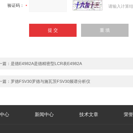
验证码：
请输入计算结
一篇：
是德E4982A是德精密型LCR表E4982A
一篇：
罗德FSV30罗德与施瓦茨FSV30频谱分析仪
中心
新闻中心
技术文章
荣