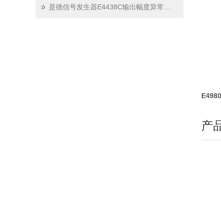
是德信号发生器E4438C输出幅度异常：故障分析及修复步骤
E49
产