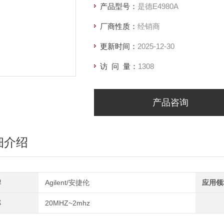
产品型号：
是德E4980A
厂商性质：
经销商
更新时间：
2025-12-30
访 问 量：
1308
产品咨询
细介绍
牌
Agilent/安捷伦
应用领
率
20MHZ~2mhz