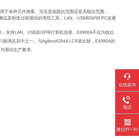
泛应用于各种元件测量。无论是低阻抗范围还是高阻抗范围，
及制造过程测试的理想工具。LAN、USB和GPIB PC连通
性测量，支持LAN、USB及GPIB计算机连接。E4980A不仅为低抗
中之一。与Agilent4284A LCR表比较，E4980A的
计与测试生产要求。
在线咨询
电话
微信扫一扫