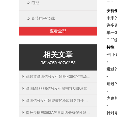
电池
是德 
安捷
未来
直流电子负载
许多
查看全部
单一
G
作和
特性
相关文章
•
可下
•
RELATED ARTICLES
透过
你知道是德信号发生器E4438C的市场趋势吗
•
透过
是德M9383B信号发生器扫频功能及其重要应用领域的研究
•
内建
是德信号发生器能够轻松应对各种不同场景的复杂波形需求
•
提升是德E5063A矢量网络分析仪性能的新策略
针对