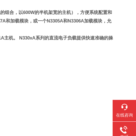
瓦的组合，以
600W
的半机架宽的主机），方便系统配置和
07A
和加载模块，或一个
N3305A
和
N3306A
加载模块，允
1A
主机。
N330xA
系列的直流电子负载提供快速准确的操
在线咨询