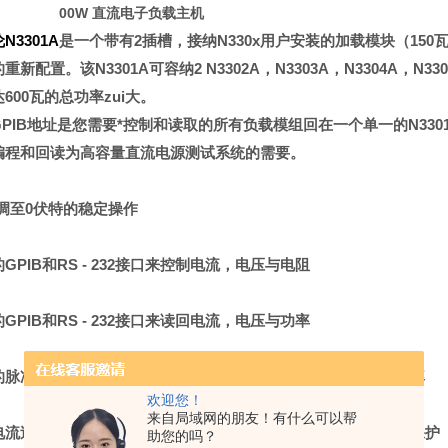
N3301A 600W 直流电子负载主机
伦
N3301A
是一个带有
2
插槽，接纳
N330x
用户安装的加载模块（
150
的重新配置。该
N3301A
可容纳
2 N3302A
，
N3303A
，
N3304A
，
N33
达
600
瓦的总功率zui大。
PIB
地址是您需要*控制和读取的所有负载模组回在一个单一的
N330
编程和回读为高容量直流电源测试系统的需要。
调至
0
伏特的稳定操作
的
GPIB
和
RS - 232
接口来控制电流，电压与电阻
的
GPIB
和
RS - 232
接口来读回电流，电压与功率
的脉冲波形产生能力，包含可程序振幅，频率，信号周期与回转率
欢迎您！
来自局域网的朋友！有什么可以帮
电流过载，电压过载，功率过载，温度过高及倒极性提供完整的保护
助您的吗？