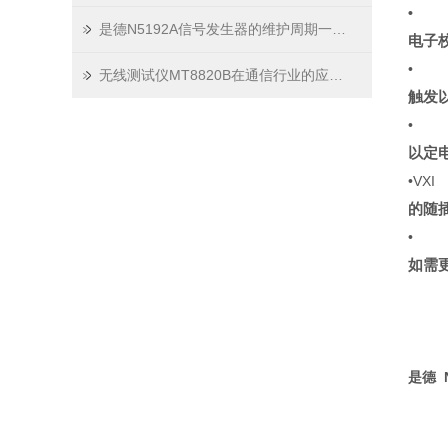
•
是德N5192A信号发生器的维护周期一般是多久
电子
•
无线测试仪MT8820B在通信行业的应用与实践技巧
触发
•
以定
•VXI
的随
•
如需
是德 