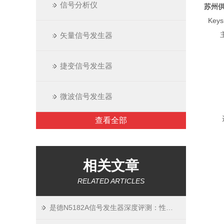
信号分析仪
苏州供
Key
主要
矢量信号发生器
快速
频谱
捷变信号发生器
补偿系
60
微波信号发生器
利用
选
查看全部
N5
N5
N5
相关文章
N5
RELATED ARTICLES
N5
N5
是德N5182A信号发生器深度评测：性能、优势与应用场景
N5