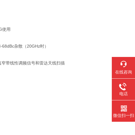
G使用
dBc杂散（20GHz时）
窄带线性调频信号和雷达天线扫描
在线咨询
电话
微信扫一扫