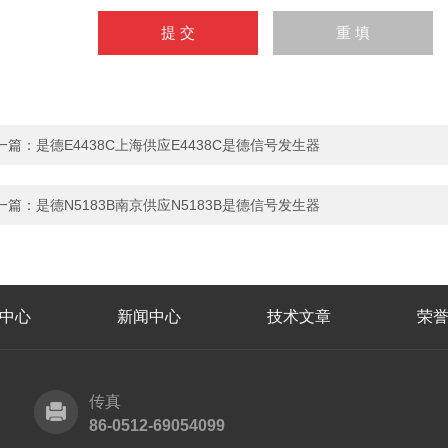
一篇：
是德E4438C上海供应E4438C是德信号发生器
一篇：
是德N5183B南京供应N5183B是德信号发生器
中心
新闻中心
技术文章
荣
传真
86-0512-69054099