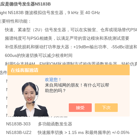
应是德信号发生器N5183B
sight N5183B 微波模拟信号发生器，9 kHz 至 40 GHz
特性和功能：
、紧凑型（2U）信号发生器，可以在实验室、仓库或现场替代PS
纯度可与PSG相媲美，以满足严苛的雷达模块和系统测试需要
统损耗和驱动打功率放大器：+19dBm输出功率、-55dBc谐波和-68
0us的快速切换可以减少校准时间
5台支持AM、FM和OM脉冲调制方式的内置函数发生器，轻松仿真
件：
欢迎您！
183B-UW2
窄脉冲调制高达 31.8 GHz
来自局域网的朋友！有什么可以帮
183B-UNZ
快速切换
助您的吗？
183B-UNW
窄脉冲调制
183B-UNT
调幅、调频、相位调制
183B-320
脉冲序列发生器
183B-303
多功能函数发生器
183B-UZ2
快速频率切换 > 1.15 ms 和最终频率的 +/-0.05%