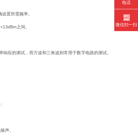
电话
精确设置所需频率。
微信扫一扫
13dBm之间。
率响应的测试，而方波和三角波则常用于数字电路的测试。
：
化噪声。