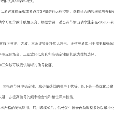
导致的失真或噪声增强。
围，可以通过其前面板或者通过GPIB进行远程控制。选择适合的频率范围并
能导致非线性失真。根据需要，适当调节输出功率通常在-20dBm到+
C支持正弦波、方波、三角波等多种常见波形。正弦波通常用于需要精确频
响应的场合。正弦波的低失真和高稳定性使其成为理想选择。
和三角波可以提供清晰的信号轮廓。
，包括调节频率稳定性、减少振荡器的噪声干扰等。以下是一些优化步骤
进一步提高信号的频率稳定性和相位噪声性能。
要求严格的测试应用。启用该模式后，信号发生器会自动调整参数以最小