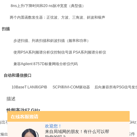
8ns
上升
/
下降时间和
20 ns
脉冲宽度（典型值）
两个内置函数发生器：正弦波、方波、三角波、斜波和噪声
扫描
步进扫描、列表扫描和斜波扫描（频率和功率）
使用
PSA
系列频谱分析仪控制信号源
PSA
系列频谱分析仪
兼容
Agilent 8757D
标量网络分析仪代码
自动和通信接口
10BaseT LAN
和
GPIB SCPI
和
IVI-COM
驱动器
后向兼容所有
PSG
信号发
描述
67 GHz
性能高达
输出功率、电平精度，以及高达
67 GHz
的相位噪声性能（工作时可达到
70 GHz
欢迎您！
来自局域网的朋友！有什么可以帮
电平精度往往可以使您不必使用外部放大器便可测试大功率器件
大输出功率