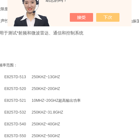
助您的吗？
大限度降低的测试不确定度使您可以在设计过程的初期便发现错误
噪声性能（在
10 GHz
载波和
10 kHz
频偏时为
-126 dBc/Hz
典型值）是进行本地振
用于测试*射频和微波雷达、通信和控制系统
率范围：
8257D-513 250KHZ~13GHZ
8257D-520 250KHZ~20GHZ
8257D-521 10MHZ~20GHZ
超高输出功率
8257D-532 250KHZ~31.8GHZ
8257D-540 250KHZ~40GHZ
8257D-550 250KHZ~50GHZ