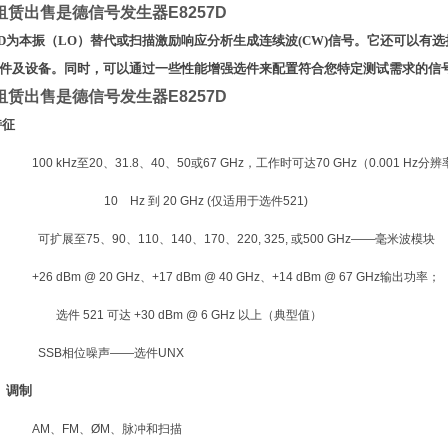
租赁出售是德信号发生器E8257D
57D为本振（LO）替代或扫描激励响应分析生成连续波(CW)信号。它还可以有
件及设备。同时，可以通过一些性能增强选件来配置符合您特定测试需求的信号
租赁出售是德信号发生器E8257D
特征
100 kHz
至
20
、
31.8
、
40
、
50
或
67 GHz
，工作时可达
70 GHz
（
0.001 Hz
分辨
10
Hz
到
20 GHz (
仅适用于选件
521)
可扩展至
75
、
90
、
110
、
140
、
170
、
220, 325,
或
500 GHz――
毫米波模块
+26 dBm @ 20 GHz
、
+17 dBm @ 40 GHz
、
+14 dBm @ 67 GHz
输出功率；
选件
521
可达
+30 dBm @ 6 GHz
以上（典型值）
SSB
相位噪声
――
选件
UNX
调制
AM
、
FM
、
ØM
、脉冲和扫描