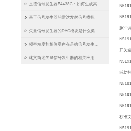
是德信号发生器E4438C：如何生成高精度、低噪声的测试信号？
N51
N51
基于信号发生器的雷达发射信号模拟
脉冲
矢量信号发生器的DAC模块是什么类型的？
N519
频率精度和相位噪声在是德信号发生器E4438C中的应用
开关
此文简述矢量信号发生器的相关应用
N519
辅助
N51
N51
N51
标准
N51