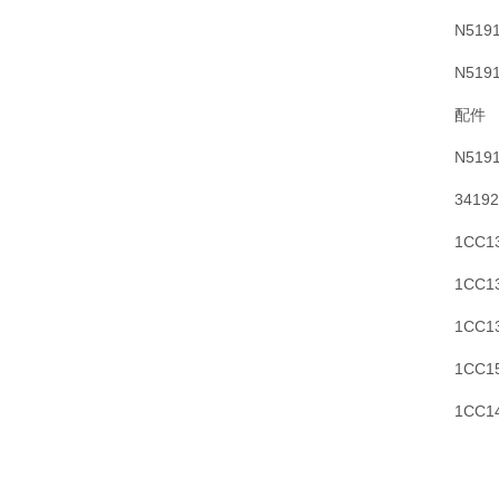
N519
N51
配件
N51
341
1CC
1CC
1CC
1CC1
1CC