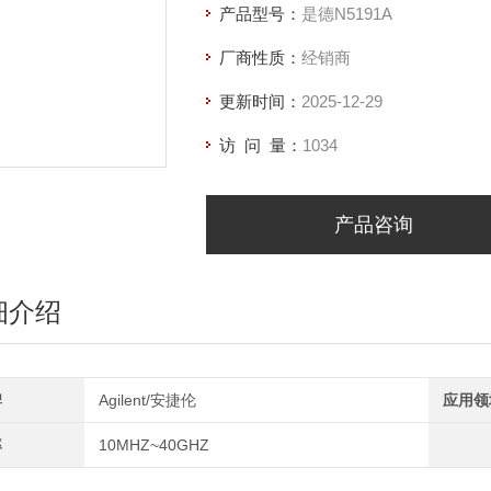
产品型号：
是德N5191A
N5191A-54E 频率范围：10mhz-40gh
厂商性质：
经销商
更新时间：
2025-12-29
访 问 量：
1034
产品咨询
细介绍
牌
Agilent/安捷伦
应用领
率
10MHZ~40GHZ