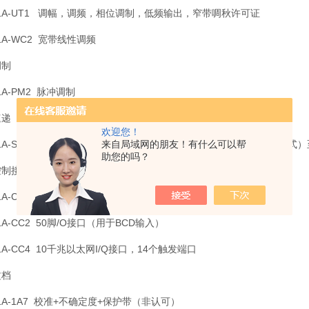
91A-UT1 调幅，调频，相位调制，低频输出，窄带啁秋许可证
91A-WC2 宽带线性调频
调制
1A-PM2 脉冲调制
速递
欢迎您！
来自局域网的朋友！有什么可以帮
1A-SS3 180ns PDW更新速率（norma/list）370ns延迟（快递CW模式）
助您的吗？
控制接口
91A-CC1 100脚V/O接口（用于二进制输入）
91A-CC2 50脚/O接口（用于BCD输入）
91A-CC4 10千兆以太网I/Q接口，14个触发端口
文档
91A-1A7 校准+不确定度+保护带（非认可）