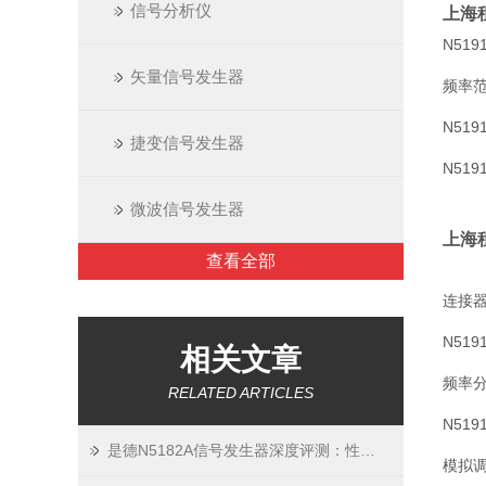
信号分析仪
上海租
N519
矢量信号发生器
频率
N519
捷变信号发生器
N519
微波信号发生器
上海租
查看全部
连接
N51
相关文章
频率
RELATED ARTICLES
N519
是德N5182A信号发生器深度评测：性能、优势与应用场景
模拟