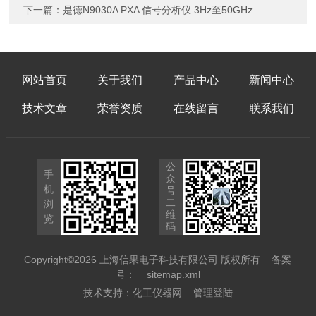
下一篇：
是德N9030A PXA 信号分析仪 3Hz至50GHz
网站首页
关于我们
产品中心
新闻中心
技术文章
荣誉资质
在线留言
联系我们
公
手
众
机
号
二
浏
维
览
码
Copyright©2026 上海信果电子科技有限公司 版权所有
备案
号：
sitemap.xml
技术支持：
化工仪器网
管理登陆