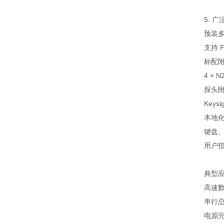
5. 
预装多
支持 
标配
4 ×
探头
Key
本地
键盘
用户
典型
高速数
串行总
电源