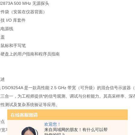
2873A 500 MHz 无源探头
附件袋（安装在仪器背面）
技 I/O 库套件
化电源线
板盖
、鼠标和手写笔
器硬盘上的用户指南和程序员指南
概述
 DSO9254A 是一款高性能 2.5 GHz 带宽（可升级）的混合信号示
仪三合一，为工程师提供*的信号观测、调试与分析能力。其高采样率、深
整性测试及复杂系统验证等应用。
特点
欢迎您！
来自局域网的朋友！有什么可以帮
高带宽与采样率