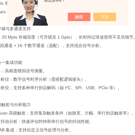
助您的吗？
 GHz 带宽（可升级），满足高速信号测量需求。
GSa/s 实时采样率，确保高精度捕获瞬态信号和快速边沿。
深存储与多通道支持
 20 Mpts 存储深度（可升级至 1 Gpts），长时间记录波形而不丢失细节
模拟通道 + 16 个数字通道（选配），支持混合信号分析。
三合一集成功能
器：高精度模拟信号测量。
分析仪：数字信号时序分析（需搭配逻辑探头）。
析仪：支持多种串行协议解码（如 I²C、SPI、USB、PCIe 等）。
高级触发与分析能力
iniiScan 高级触发：支持复杂触发条件（如脉宽、欠幅、串行协议触发等）
IT 抖动分析：快速评估时钟和串行信号的抖动性能。
LAB 集成：支持自定义信号处理与分析。