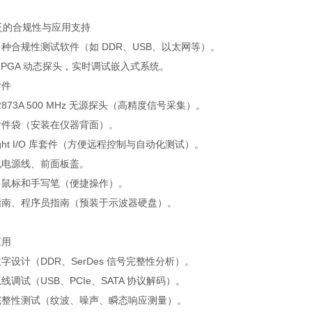
广泛的合规性与应用支持
种合规性测试软件（如 DDR、USB、以太网等）。
FPGA 动态探头，实时调试嵌入式系统。
附件
 N2873A 500 MHz 无源探头（高精度信号采集）。
附件袋（安装在仪器背面）。
sight I/O 库套件（方便远程控制与自动化测试）。
化电源线、前面板盖。
、鼠标和手写笔（便捷操作）。
指南、程序员指南（预装于示波器硬盘）。
应用
字设计（DDR、SerDes 信号完整性分析）。
线调试（USB、PCIe、SATA 协议解码）。
完整性测试（纹波、噪声、瞬态响应测量）。