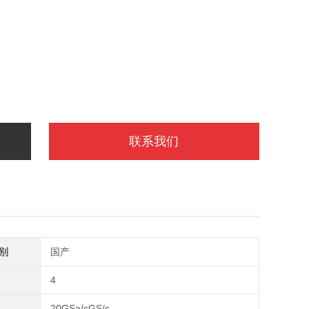
联系我们
别
国产
4
20GSa/sGS/s