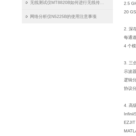
无线测试仪MT8820B如何进行无线传输性能测试？
2.5
20 
网络分析仪N5225B的使用注意事项
2. 
每通道
4 个
3. 
示波
逻辑
协议分
4. 
Inf
EZJ
MAT