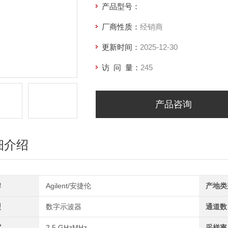
产品型号：
厂商性质：
经销商
更新时间：
2025-12-30
访 问 量：
245
产品咨询
细介绍
牌
Agilent/安捷伦
产地类
型
数字示波器
通道数
宽
2.5 GHzMHz
采样率