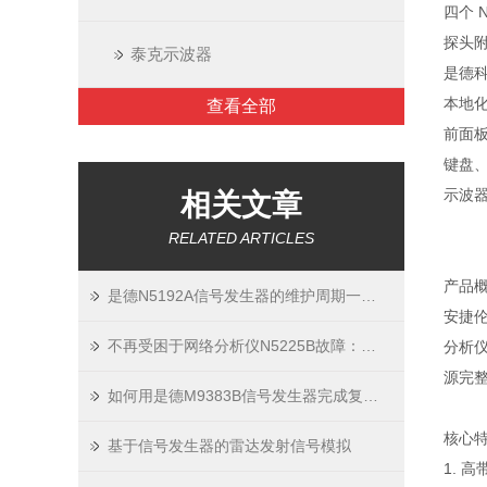
四个 N
探头
泰克示波器
是德科
本地
查看全部
前面
键盘
示波
相关文章
RELATED ARTICLES
产品
是德N5192A信号发生器的维护周期一般是多久
安捷伦
不再受困于网络分析仪N5225B故障：掌握这些关键方法
分析
源完
如何用是德M9383B信号发生器完成复杂数字调制信号输出
核心
基于信号发生器的雷达发射信号模拟
1. 