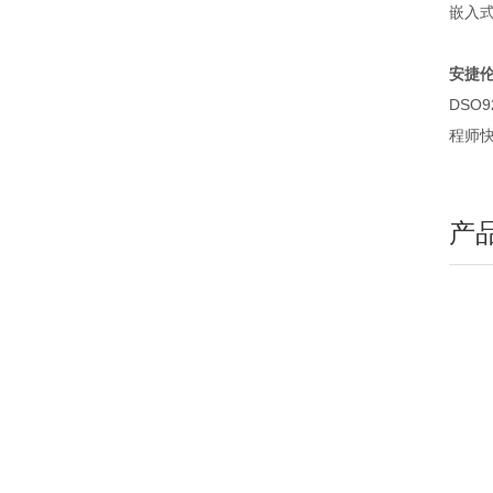
嵌入式
安捷伦
DSO
程师
产