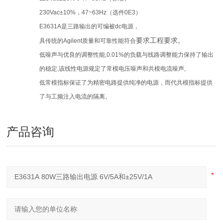
230Vac±10%
，
47~63Hz
（选件
0E3
）
E3631A
是三路输出的可编被
dc
电源，
要求工程要求。
具传统的
Agilent
质量和可靠性能符合
低噪声与优良的调整性能
,0.01%
的负载与线路调整能力保持了输出
的稳定
,
该线性电源规定了常模电压噪声和共模电流噪声
,
低常模指标保证了为精密电路提供纯净的电源，而代共模指标提供
了与工频注入电流的隔离。
产品咨询