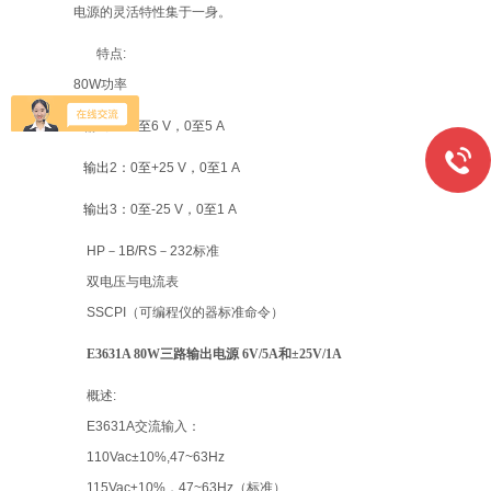
电源的灵活特性集于一身。
特点
:
80W
功率
输出
1
：
0
至
6 V
，
0
至
5 A
输出
2
：
0
至
+25 V
，
0
至
1 A
输出
3
：
0
至
-25 V
，
0
至
1 A
HP
－
1B/RS
－
232
标准
双电压与电流表
SSCPI
（可编程仪的器标准命令）
E3631A 80W三路输出电源 6V/5A和±25V/1A
概述
:
E3631A
交流输入：
110Vac±10%,47~63Hz
115Vac±10%
，
47~63Hz
（标准）