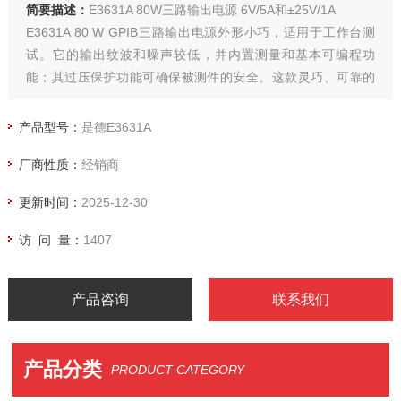
简要描述：
E3631A 80W三路输出电源 6V/5A和±25V/1A
E3631A 80 W GPIB三路输出电源外形小巧，适用于工作台测
试。它的输出纹波和噪声较低，并内置测量和基本可编程功
能；其过压保护功能可确保被测件的安全。这款灵巧、可靠的
电源是为通用应用设计的。它体积小巧，并可提供多路输出，
将台式电源的便捷功能和系统电源的灵活特性地集于一身。
产品型号：
是德E3631A
厂商性质：
经销商
更新时间：
2025-12-30
访 问 量：
1407
产品咨询
联系我们
产品分类
PRODUCT CATEGORY