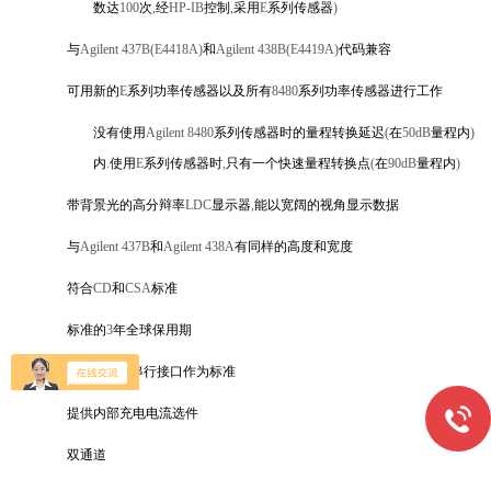
数达
100
次
,
经
HP-IB
控制
,
采用
E
系列传感器
)
与
Agilent 437B(E4418A)
和
Agilent 438B(E4419A)
代码兼容
可用新的
E
系列功率传感器以及所有
8480
系列功率传感器进行工作
没有使用
Agilent 8480
系列传感器时的量程转换延迟
(
在
50dB
量程内
)
内
.
使用
E
系列传感器时
,
只有一个快速量程转换点
(
在
90dB
量程内
)
带背景光的高分辩率
LDC
显示器
,
能以宽阔的视角显示数据
与
Agilent 437B
和
Agilent 438A
有同样的高度和宽度
符合
CD
和
CSA
标准
标准的
3
年全球保用期
RS-232/422
串行接口作为标准
提供内部充电电流选件
双通道