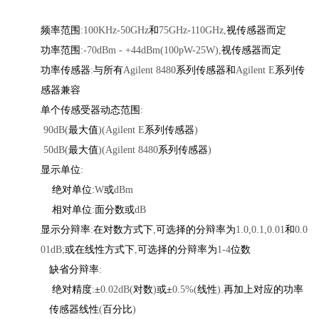
频率范围
:100KHz-50GHz
和
75GHz-110GHz,
视传感器而定
功率范围
:-70dBm - +44dBm(100pW-25W),
视传感器而定
功率传感器
:
与所有
Agilent 8480
系列传感器和
Agilent E
系列传
感器兼容
单个传感受器动态范围
:
90dB(
最大值
)(Agilent E
系列传感器
)
50dB(
最大值
)(Agilent 8480
系列传感器
)
显示单位
:
绝对单位
:W
或
dBm
相对单位
:
面分数或
dB
显示分辩率
:
在对数方式下
,
可选择的分辩率为
1.0,0.1,0.01
和
0.0
01dB;
或在线性方式下
,
可选择的分辩率为
1-4
位数
缺省分辩率
:
绝对精度
:
±
0.02dB(
对数
)
或±
0.5%(
线性
).
再加上对应的功率
传感器线性
(
百分比
)