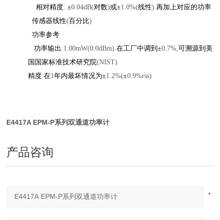
相对精度
:
±
0.04dB(
对数
)
或±
1.0%(
线性
).
再加上对应的功率
传感器线性
(
百分比
)
功率参考
功率输出
:1.00mW(0.0dBm).
在工厂中调到±
0.7%,
可溯源到美
国国家标准技术研究院
(NIST)
精度
:
在
1
年内最坏情况为±
1.2%(
±
0.9%rss)
E4417A EPM-P系列双通道功率计
产品咨询