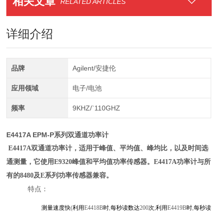
相关文章
RELATED ARTICLES
详细介绍
品牌
Agilent/安捷伦
应用领域
电子/电池
频率
9KHZ/`110GHZ
E4417A EPM-P系列双通道功率计
E4417A双通道功率计，适用于峰值、平均值、峰均比，以及时间选
通测量，它使用E9320峰值和平均值功率传感器。E4417A功率计与所
有的8480及E系列功率传感器兼容。
特
点：
测量速度快
(
利用
E4418B
时
,
每秒读数达
200
次
;
利用
E4419B
时
,
每秒读