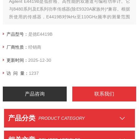
Agilent E4419B是低价格、高性能的双通道可编程功率计。它
与8480系列及E系列功率传感器(除E9320A家族外)*兼容。根据
所使用的传感器，E4419B对9kHz至110GHz频率的测量范围
为-70 dBm至+44 dBm。 E4419B适合于工作台和自动测试设备
使用，能实现快速(使用E系列传感器能达到100读数/秒)、精确
产品型号：
是德E4419B
和可重复的功率测量。
厂商性质：
经销商
更新时间：
2025-12-30
访 问 量：
1237
产品咨询
联系我们
产品分类
PRODUCT CATEGORY