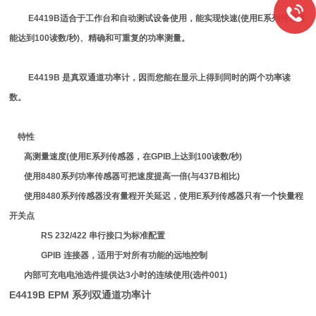
E4419B
适合于工作台和自动测试设备使用，能实现快速
(
使用
E
系列传感器
能达到
100
读数
/
秒
)
、精确和可重复的功率测量。
E4419B
是真双通道功率计，因而您能在显示上得到同时的两个功率读
数。
特性
高测量速度
(
使用
E
系列传感器，在
GPIB
上达到
100
读数
/
秒
)
使用
8480
系列功率传感器可把速度提高一倍
(
与
437B
相比
)
使用
8480
系列传感器没有量程开关延迟，使用
E
系列传感器只有一个快量程
开关点
RS 232/422
串行接口为标准配置
GPIB
连接器，适用于对所有功能的远地控制
内部可充电电池选件提供达
3
小时的连续使用
(
选件
001)
E4419B EPM 系列双通道功率计