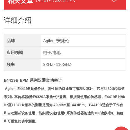
相关文章
RELATED ARTICLES
详细介绍
品牌
Agilent/安捷伦
应用领域
电子/电池
频率
9KHZ~110GHZ
E4419B EPM 系列双通道功率计
Agilent E4419B
是低价格、高性能的双通道可编程功率计。它与
8480
系列及
E
系列功率传感器
(
除
E9320A
家族外
)
*兼容。根据所使用的传感器，
E4419B
对
9k
Hz
至
110GHz
频率的测量范围为
-70 dBm
至
+44 dBm
。
E4419B适合于工作台
和自动测试设备使用，能实现快速(使用E系列传感器能达到100读数/秒)、精确
和可重复的功率测量。