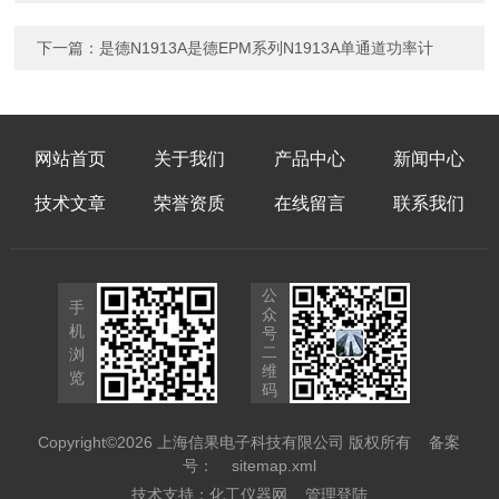
下一篇：
是德N1913A是德EPM系列N1913A单通道功率计
网站首页
关于我们
产品中心
新闻中心
技术文章
荣誉资质
在线留言
联系我们
公
手
众
机
号
二
浏
维
览
码
Copyright©2026 上海信果电子科技有限公司 版权所有
备案
号：
sitemap.xml
技术支持：
化工仪器网
管理登陆