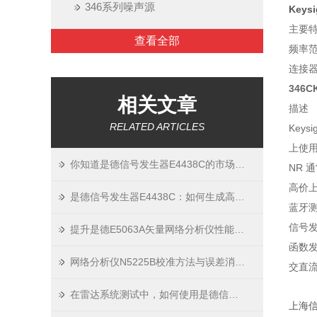
346系列噪声源
Keys
主要
查看全部
频率范围
连接器
346C
相关文章
描述
RELATED ARTICLES
Key
上使用
你知道是德信号发生器E4438C的市场趋势吗
NR 通
高价
是德信号发生器E4438C：如何生成高精度、低噪声的测试信号？
蓝牙
信号
提升是德E5063A矢量网络分析仪性能的新策略
函数
网络分析仪N5225B校准方法与误差消除技术
交直
在雷达系统测试中，如何使用是德信号发生器模拟复杂电磁环境？
上海