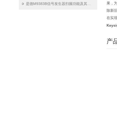
果，
是德M9383B信号发生器扫频功能及其重要应用领域的研究
除新
在实
Keys
产