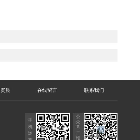
誉资质
在线留言
联系我们
公
手
众
机
号
二
浏
维
览