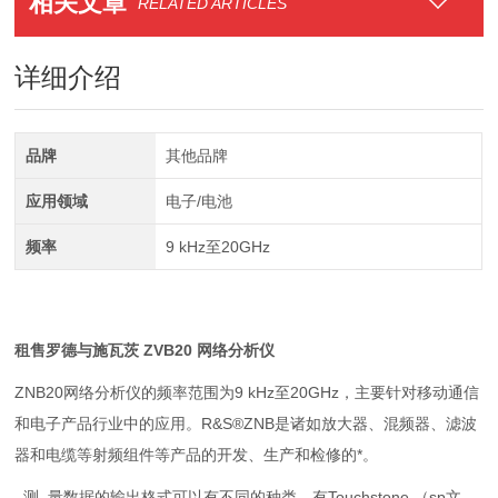
相关文章
RELATED ARTICLES
详细介绍
品牌
其他品牌
应用领域
电子/电池
频率
9 kHz至20GHz
租售罗德与施瓦茨 ZVB20 网络分析仪
ZNB20
网络分析仪的频率范围为
9 kHz
至20
GHz
，主要针对移动通信
和电子产品行业中的应用。
R&S®ZNB
是诸如放大器、混频器、滤波
器和电缆等射频组件等产品的开发、生产和检修的*。
测 量数据的输出格式可以有不同的种类，有Touchstone,（sp文