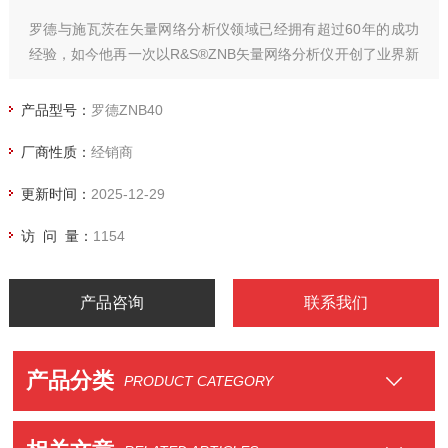
罗德与施瓦茨在矢量网络分析仪领域已经拥有超过60年的成功
经验，如今他再一次以R&S®ZNB矢量网络分析仪开创了业界新
基准。此新网络分析仪系列以测量速度快、精确度高和操作极
其简便为特色。
产品型号：
罗德ZNB40
厂商性质：
经销商
更新时间：
2025-12-29
访 问 量：
1154
产品咨询
联系我们
产品分类
PRODUCT CATEGORY