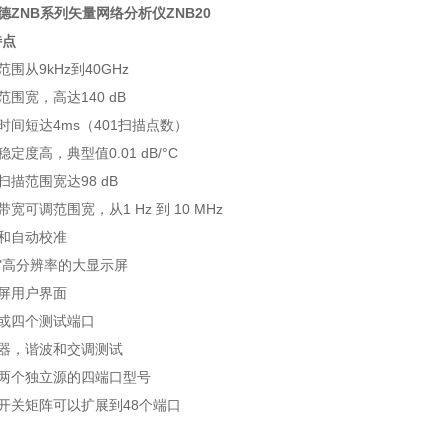
罗德ZNB系列矢量网络分析仪ZNB20
特点
范围从9kHz到40GHz
态范围宽，高达140 dB
描时间短达4ms（401扫描点数）
稳定度高，典型值0.01 dB/°C
率扫描范围宽达98 dB
频带宽可调范围宽，从1 Hz 到 10 MHz
动和自动校准
2.1"高分辨率的大显示屏
摸屏用户界面
个或四个测试端口
频器，谐波和交调测试
有两个独立源的四端口型号
用开关矩阵可以扩展到48个端口