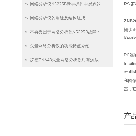
网络分析仪N5225B新手操作中易踩的8个坑与规避技巧
RS 
网络分析仪的用途及结构组成
ZNB
提供
不再受困于网络分析仪N5225B故障：掌握这些关键方法
Key
矢量网络分析仪的功能特点介绍
PC连
罗德ZNA43矢量网络分析仪对有源放大器完整S参数表征
Int
ntu
和图像
器，
产