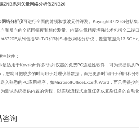
罗德ZNB系列矢量网络分析仪ZNB20
20网络分析仪
可进行全面的射频和微波元件评测。Keysight8722ES
正向和反向的全范围幅度和相位测量。内部矢量精度增强技术包括全二端口
sight8720E系列包括3种T/R和3种S-参数网络分析仪，覆盖范围为13.5GHz
通性软件：
uilink是适用于Keysight许多*系列仪器的免费PC连通性软件，可为
ilink，您就可把较少的时间用于处理仪器数据，而把更多时间用于利用和分析数
送入熟悉的PC应用程序，如MicrosoftOfficeExcel和Word，而只
它为测试系统提供内置的例程，以实现流程式重复任务或复杂任务的自动化
品咨询