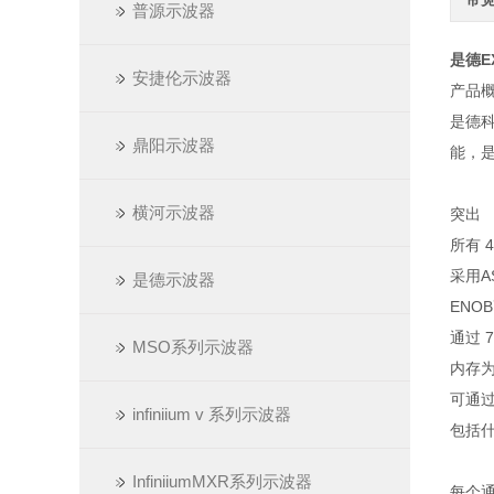
普源示波器
是德EX
安捷伦示波器
产品
是德科
鼎阳示波器
能，
横河示波器
突出
所有 
采用A
是德示波器
ENO
通过 
MSO系列示波器
内存为
可通过
infiniium v 系列示波器
包括
InfiniiumMXR系列示波器
每个通道