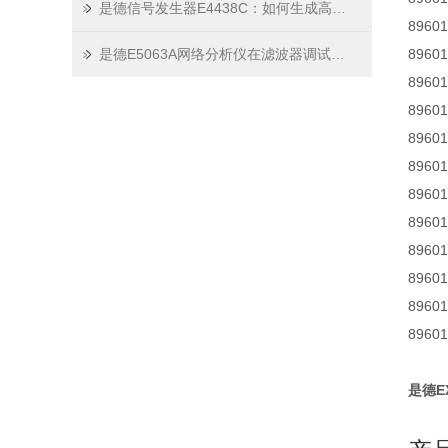
是德信号发生器E4438C：如何生成高精度、低噪声的测试信号？
8960
是德E5063A网络分析仪在滤波器调试中的表现
8960
8960
896
896
896
8960
8960
896
896
896
896
是德EX