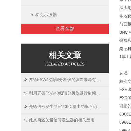
探头
泰克示波器
本地
前面
查看全部
BNC
键盘
是德科
相关文章
1年工
RELATED ARTICLES
选项
罗德FSW43频谱分析仪的误差来源有哪些？如何减小误差？
校准
EXR
利用罗德FSW43频谱分析仪进行射频干扰监测
EXR
可选的
是德信号发生器E4438C输出功率不稳时的常用排障步骤
896
此文简述矢量信号发生器的相关应用
8960
896