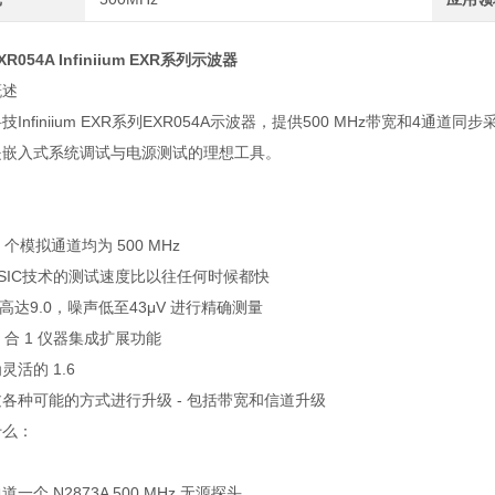
R054A Infiniium EXR系列示波器
概述
技Infiniium EXR系列EXR054A示波器，提供500 MHz带宽和
是嵌入式系统调试与电源测试的理想工具。
4 个模拟通道均为 500 MHz
SIC技术的测试速度比以往任何时候都快
B高达9.0，噪声低至43μV 进行精确测量
7 合 1 仪器集成扩展功能
灵活的 1.6
各种可能的方式进行升级 - 包括带宽和信道升级
什么：
一个 N2873A 500 MHz 无源探头