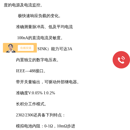
度的电源及电流监控。
极快速响应负载的变化。
准确测量脉冲高、低及平均电流
100nA
的直流电流灵敏度。
电子负载（SINK）能力可达3A
内置独立的数字电压表。
IEEE—488
接口。
带开关量输出，可驱动外部继电器。
准确度V:0.05% I:0.2%
长积分工作模式。
2302/2306
还具备下列特点：
模拟电池内阻：0-1Ω，10mΩ步进