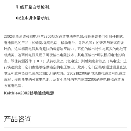
引线开路自动检测。
电流步进测量功能。
2302
型单通道模拟电池与
2306
型双通道电池充电器
/
模拟器是专门针对便携式、
电池供电的产品（如蜂窝
/
无绳电话、移动电台、寻呼机等）的研发与测试而设
计的。这些精密电源具有超快的瞬态响应能力，它们的输出特性与真实的电池可
相媲美。这两种电源采用了可变输出电阻技术，其电压输出*可以模拟电池的响
应
。即使待测器件（
DUT
）从待机状态（低电流）到射频发射状态（高电流）进
行快速跳变，它们也能够提供稳定的电压输出。此外，它们还能够通过测量直流
电流和脉冲负载电流来监测
DUT
的功耗。
2302
和
2306
的电池模拟通道可以通过
编程，模拟放电的可充电电池，从某个单独的充电器或
2306
的充电模拟通道吸
收充电电流。
Keithley2302移动通信电源
产品咨询