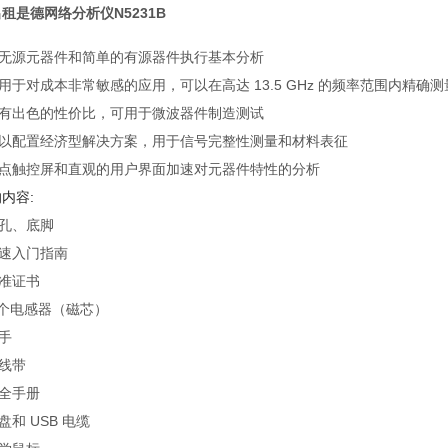
租是德网络分析仪N5231B
无源元器件和简单的有源器件执行基本分析
用于对成本非常敏感的应用，可以在高达 13.5 GHz 的频率范围内精确测量
有出色的性价比，可用于微波器件制造测试
以配置经济型解决方案，用于信号完整性测量和材料表征
点触控屏和直观的用户界面加速对元器件特性的分析
内容:
孔、底脚
速入门指南
准证书
 个电感器（磁芯）
手
线带
全手册
盘和 USB 电缆