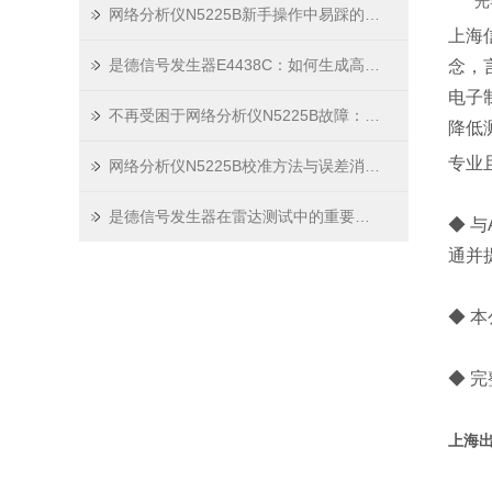
光
网络分析仪N5225B新手操作中易踩的8个坑与规避技巧
上海
是德信号发生器E4438C：如何生成高精度、低噪声的测试信号？
念，
电子
不再受困于网络分析仪N5225B故障：掌握这些关键方法
降低
专业
网络分析仪N5225B校准方法与误差消除技术
是德信号发生器在雷达测试中的重要地位
◆ 
通并
◆ 
◆ 
上海出