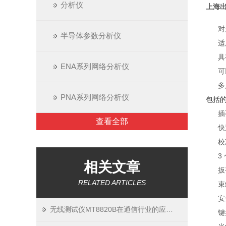
分析仪
上海出
对
半导体参数分析仪
适
具
ENA系列网络分析仪
可
多
PNA系列网络分析仪
包括的
插
查看全部
快
校
3
相关文章
扳
RELATED ARTICLES
束
安
无线测试仪MT8820B在通信行业的应用与实践技巧
键