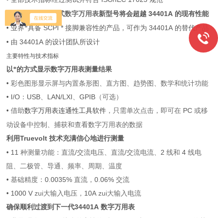
安捷伦34461A台式数字万用表
34401A
新型号将会超越
的现有性能
•
SCPI *
34401A
业界*具备
接脚兼容性的产品，可作为
的替代产品
•
34401A
由
的设计团队所设计
主要特性与技术指标
以*的方式显示数字万用表测量结果
•
彩色图形显示屏与内置条形图、直方图、趋势图、数学和统计功能
• I/O
：
USB
、
LAN/LXI
、
GPIB
（可选）
•
借助
，只需单次点击，即可在
PC
或移
数字万用表连通性工具软件
动设备中控制、捕获和查看数字万用表的数据
Truevolt
利用
技术充满信心地进行测量
• 11
种测量功能：直流
/
交流电压、直流
/
交流电流、
2
线和
4
线电
阻、二极管、导通、频率、周期、温度
•
基础精度：
0.0035%
直流，
0.06%
交流
• 1000 V
zui大输入电压，
10A
zui大输入电流
34401A
确保顺利过渡到下一代
数字万用表