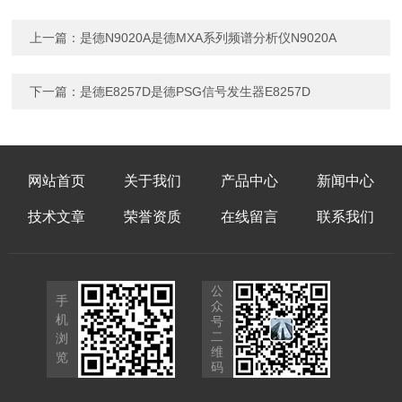
上一篇：
是德N9020A是德MXA系列频谱分析仪N9020A
下一篇：
是德E8257D是德PSG信号发生器E8257D
网站首页
关于我们
产品中心
新闻中心
技术文章
荣誉资质
在线留言
联系我们
公
手
众
机
号
二
浏
维
览
码