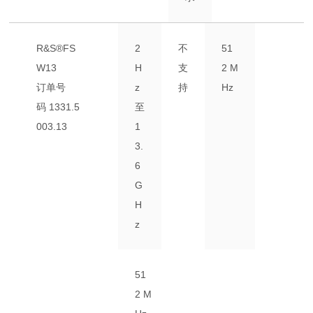
R&S®FS
2
不
51
W13
H
支
2 M
订单号
z
持
Hz
码
1331.5
至
003.13
1
3.
6
G
H
z
51
2 M