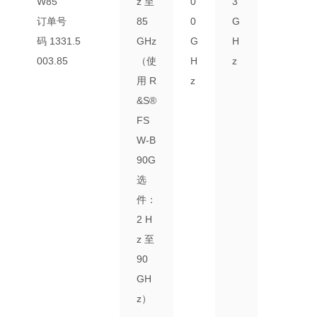
W85
z 至
0
3
订单号
85
0
G
码
1331.5
GHz
G
H
003.85
（使
H
z
用 R
z
&S®
FS
W-B
90G
选
件：
2 H
z 至
90
GH
z）