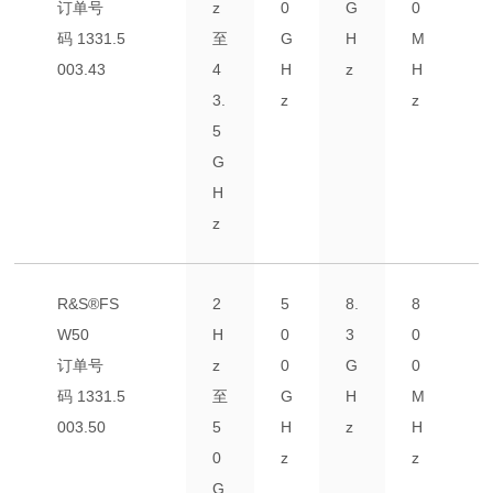
订单号
z
0
G
0
码
1331.5
至
G
H
M
003.43
4
H
z
H
3.
z
z
5
G
H
z
R&S®FS
2
5
8.
8
W50
H
0
3
0
订单号
z
0
G
0
码
1331.5
至
G
H
M
003.50
5
H
z
H
0
z
z
G