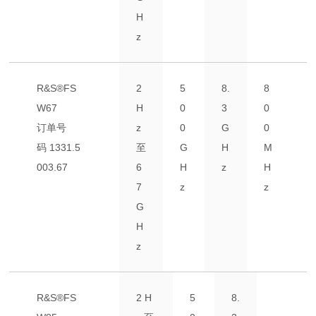
H
z
R&S®FS
2
5
8.
8
W67
H
0
3
0
订单号
z
0
G
0
码
1331.5
至
G
H
M
003.67
6
H
z
H
7
z
z
G
H
z
R&S®FS
2 H
5
8.