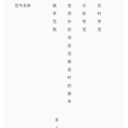
型号名称
频
使
分
实
率
用
析
时
范
外
带
带
围
部
宽
宽
谐
波
混
频
器
时
的
频
率
最
小