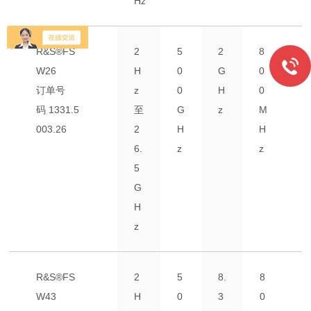
Hz
R&S®FS
2
5
2
8
W26
H
0
G
0
订单号
z
0
H
0
码
1331.5
至
G
z
M
003.26
2
H
H
6.
z
z
5
G
H
z
R&S®FS
2
5
8.
8
W43
H
0
3
0