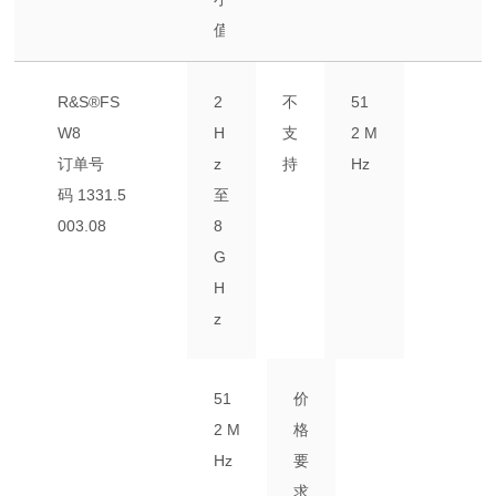
值
R&S®FS
2
不
51
W8
H
支
2 M
订单号
z
持
Hz
码
1331.5
至
003.08
8
G
H
z
51
价
2 M
格
Hz
要
求