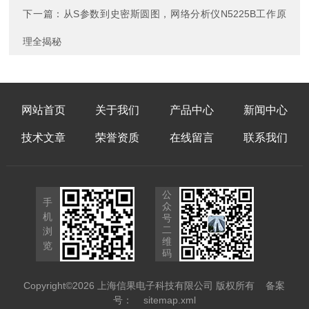
下一篇：
从S参数到史密斯圆图，网络分析仪N5225B工作原
理全揭秘
网站首页
关于我们
产品中心
新闻中心
技术文章
荣誉资质
在线留言
联系我们
公
手
众
机
号
二
浏
维
览
码
Copyright©2026 上海信果电子科技有限公司 版权所有
备案
号：
sitemap.xml