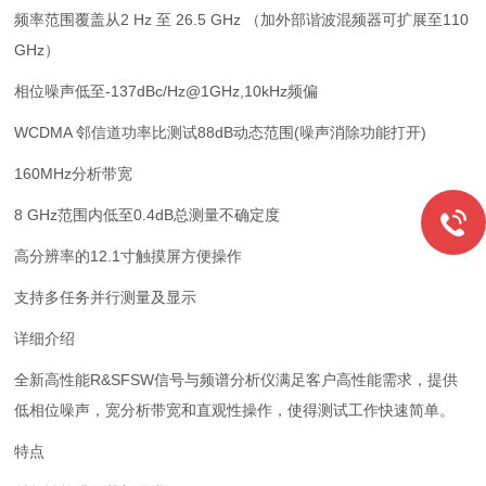
频率范围覆盖从2 Hz 至 26.5 GHz （加外部谐波混频器可扩展至110
GHz）
相位噪声低至-137dBc/Hz@1GHz,10kHz频偏
WCDMA 邻信道功率比测试88dB动态范围(噪声消除功能打开)
160MHz分析带宽
8 GHz范围内低至0.4dB总测量不确定度
高分辨率的12.1寸触摸屏方便操作
支持多任务并行测量及显示
详细介绍
全新高性能R&SFSW信号与频谱分析仪满足客户高性能需求，提供
低相位噪声，宽分析带宽和直观性操作，使得测试工作快速简单。
特点