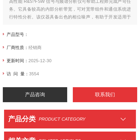
高性能 R&S?FSW 信号与频谱分析仪可帮助工程师完成严苛任
务。它具备较高的内部分析带宽，可对宽带组件和通信系统进
行特性分析。该仪器具备出色的相位噪声，有助于开发适用于
雷达等应用的高性能振荡器。在手势操作方面，*多点触控屏幕
确保了最直观的操作。
产品型号：
厂商性质：
经销商
更新时间：
2025-12-30
访 问 量：
3554
产品咨询
联系我们
产品分类
PRODUCT CATEGORY