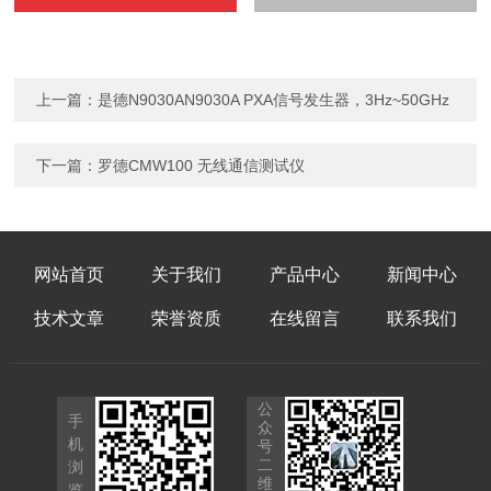
上一篇：
是德N9030AN9030A PXA信号发生器，3Hz~50GHz
下一篇：
罗德CMW100 无线通信测试仪
网站首页
关于我们
产品中心
新闻中心
技术文章
荣誉资质
在线留言
联系我们
公
手
众
机
号
二
浏
维
览