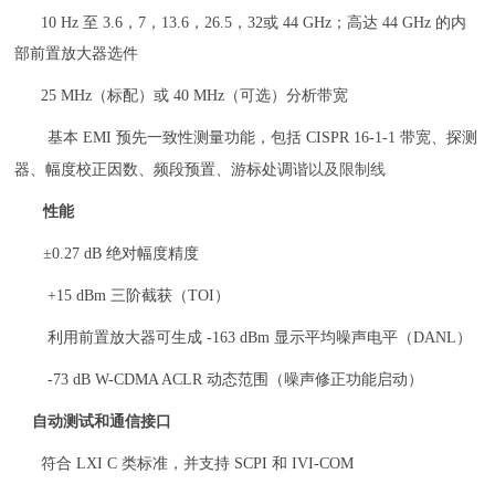
10 Hz
至
3.6
，
7
，
13.6
，
26.5
，
32
或
44 GHz
；高达
44 GHz
的内
部前置放大器选件
25 MHz
（标配）或
40 MHz
（可选）分析带宽
基本
EMI
预先一致性测量功能，包括
CISPR 16-1-1
带宽、探测
以及限制线
器、幅度校正因数、频段预置、游标处调谐
性能
±0.27 dB
绝对幅度精度
+15 dBm
三阶截获（
TOI
）
利用前置放大器可生成
-163 dBm
显示平均噪声电平（
DANL
）
-73 dB W-CDMA ACLR
动态范围（噪声修正功能启动）
自动测试和通信接口
符合
LXI C
类标准，并支持
SCPI
和
IVI-COM