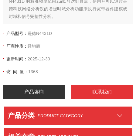
N4431D 的校准频率范围zui低可达到直流，使用户可以通过是
德科技网络分析仪的增强时域分析功能来执行宽带器件建模或
时域和信号完整性分析。​
产品型号：
是德N4431D
厂商性质：
经销商
更新时间：
2025-12-30
访 问 量：
1368
产品咨询
联系我们
产品分类
PRODUCT CATEGORY