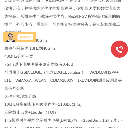
无线宽带通讯标准而*。R&S®FSV 的速度比同类型信号和频谱分析
仪快五倍，并提供经过优化的测量程序，使测量速度和数据流量大
为提高。从而在生产领域占据优势。R&S®FSV 配备操作简单的触
摸屏、外形小巧、重量轻、可直接支持功率探头，是安装和维修工
作的*选择。
频率范围:10Hz到40GHz
频率范围高达:10Hz到40GHz
40MHz分析带宽
7GHz以下电平测量不确定度仅有0.4dB
可适用于GSM/EDGE（包含EDGEEvolution）、WCDMA/HSPA+、
LTE、WiMAX?、WLAN、CDMA2000?、1xEV-DO的测量应用及矢
量信号分析
选件轻松现场升级
10kHz频率偏离下相位噪声为–110dBc(1Hz)
三阶截止点为+15dBm（TOI）
1Hz带宽时的平均显示噪声电平(DANL)为：–155dBm，1GHz时；–