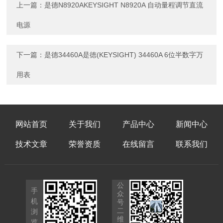
上一篇：
是德N8920AKEYSIGHT N8920A 自动量程调节直流
电源
下一篇：
是德34460A是徳(KEYSIGHT) 34460A 6位半数字万
用表
网站首页
关于我们
产品中心
新闻中心
技术文章
荣誉资质
在线留言
联系我们
公
手
众
机
号
二
浏
维
览