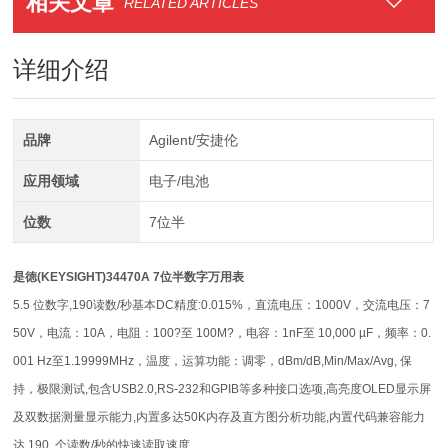
相关文章
RELATED ARTICLES
详细介绍
品牌
Agilent/安捷伦
应用领域
电子/电池
位数
7位半
是徳(KEYSIGHT)34470A 7位半数字万用表
5.5
位数字
,190
读数
/
秒基本
DC
精度
:0.015%
，直流电压：
1000V
，交流电压：
7
50V
，电流：
10A
，电阻：
100?
至
100M?
，电容：
1nF
至
10,000 µF
，频率：
0.
001 Hz
至
1.19999MHz
，温度，运算功能：调零，
dBm/dB,Min/Max/Avg,
保
持，极限测试
,
包含
USB2.0,RS-232
和
GPIB
等多种接口选项
,
高亮度
OLED
显示屏
及双数据测量显示能力
,
内置多达
50K
内存及直方图分析功能
,
内置代码兼容能力
达
190
个读数
/
秒的快速读取速度