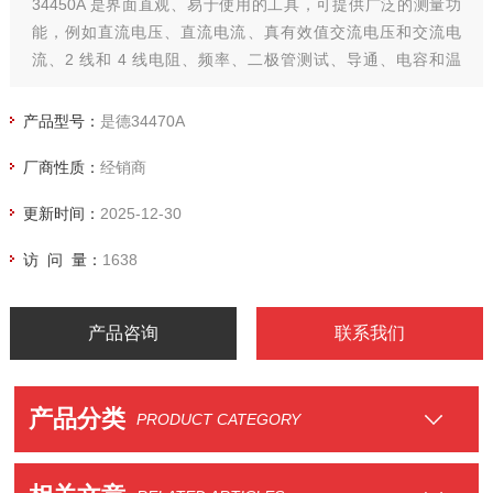
34450A 是界面直观、易于使用的工具，可提供广泛的测量功
能，例如直流电压、直流电流、真有效值交流电压和交流电
流、2 线和 4 线电阻、频率、二极管测试、导通、电容和温
度。高达 50000 点存储器深度可捕获和记录长达 14 小时的数
据，使您的日常工作变得更轻松。
产品型号：
是德34470A
内置直方图和基本的统计功能使您可以单独使用此仪器进行简
厂商性质：
经销商
单的数据分析。超
更新时间：
2025-12-30
访 问 量：
1638
产品咨询
联系我们
产品分类
PRODUCT CATEGORY