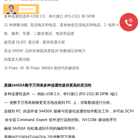
0.015% DCV
精度
多种连通性选件
-USB 2.0
、串行接口
(RS-232)
和
GPIB
11
种测量功能
:
直流电压和电流、真有效值交流电压和电流、
2
线和
4
线电
阻、频率、导通、二极管测试、电容和温度
超亮度
OLED
显示屏，配有双显示屏
高达
50000
点的存储器深度提供*的数据记录能力
内置直方图功能
与
Fluke 45
和
Fluke 8808A
保持代码兼容性
是德
34450A
数字万用表多种连通性提供更高的灵活性
多种连通性选件
—
例如
USB 2.0
、串行接口
(RS-232)
和
GPIB
端口
—
使数字万用表能够更灵活地连接到
PC
上，存取数据进行分析。
连接到
PC
的选件使
34450A
能够与安捷伦连通性软件配合工作，并可由
SCPI
命令或
Command Expert
软件进行远程控制。
IVI-COM
驱动程序可
确保
34450A
轻松集成到不同的编程环境中。
是徳(KEYSIGHT)34470A 7位半数字万用表