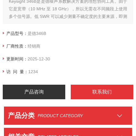
Keysight 346B是是德噪声系数解决方案的理想协同工具。由于
它是宽带（10 MHz 至 18 GHz），所以无需在不同频段上使用
多个信号源。低 SWR 可以减少测量不确定度的主要来源，即测
试信号的反射。346B 的高 ENR、低 SWR 和各种连接器使其成
为一款通用的。添加支持高 ENR（21 dB 典型值）DE 特殊选
产品型号：
是德346B
件 H01，可测量高噪
厂商性质：
经销商
更新时间：
2025-12-30
访 问 量：
1234
产品咨询
联系我们
产品分类
PRODUCT CATEGORY