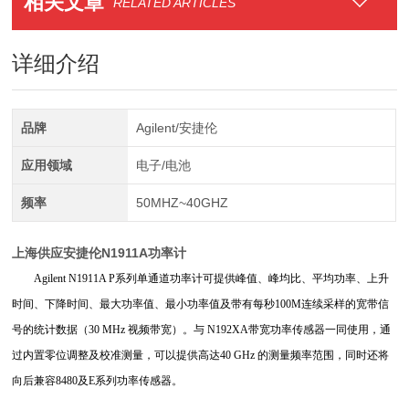
相关文章
RELATED ARTICLES
详细介绍
品牌
Agilent/安捷伦
应用领域
电子/电池
频率
50MHZ~40GHZ
上海供应安捷伦N1911A功率计
Agilent N1911A P
系列单通道功率计可提供峰值、峰均比、平均功率、上升
时间、下降时间、最大功率值、最小功率值及带有每秒
100M
连续采样的宽带信
号的统计数据（
30 MHz
视频带宽）。与
N192XA
带宽功率传感器一同使用，通
过内置零位调整及校准测量，可以提供高达
40 GHz
的测量频率范围，同时还将
向后兼容
8480
及
E
系列功率传感器。