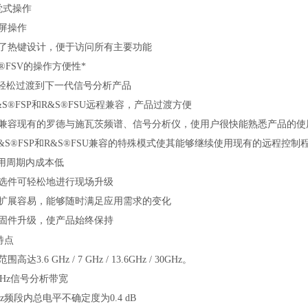
直觉式操作
摸屏操作
用了热键设计，便于访问所有主要功能
&S®FSV的操作方便性*
可轻松过渡到下一代信号分析产品
R&S®FSP和R&S®FSU远程兼容，产品过渡方便
功能兼容现有的罗德与施瓦茨频谱、信号分析仪，使用户很快能熟悉产品的
 R&S®FSP和R&S®FSU兼容的特殊模式使其能够继续使用现有的远程控制
使用周期内成本低
用选件可轻松地进行现场升级
统扩展容易，能够随时满足应用需求的变化
费固件升级，使产品始终保持
特点
围高达3.6 GHz / 7 GHz / 13.6GHz / 30GHz。
0 MHz信号分析带宽
 GHz频段内总电平不确定度为0.4 dB