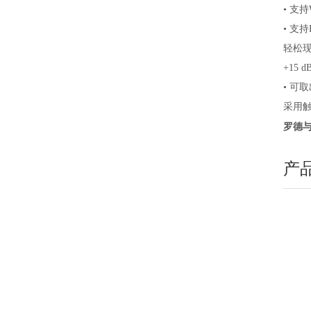
• 支
• 支
轻松现
+15 
• 可
采用
罗德与
产