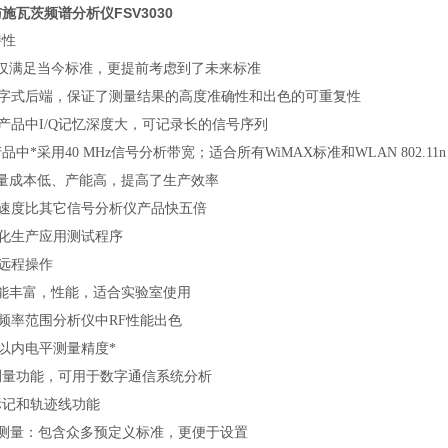
施瓦茨频谱分析仪FSV3030
特性
不仅满足当今标准，更提前考虑到了未来标准
全数字式后端，保证了测量结果的高度准确性和出色的可重复性
类产品中I/Q记忆深度大，可记录长的信号序列
品中*采用40 MHz信号分析带宽；适合所有WiMAX标准和WLAN 802.11
测量成本低、产能高，提高了生产效率
量速度比其它信号分析仪产品快五倍
制化生产应用测试程序
效远程操作
功能丰富，性能，适合实验室使用
等频率范围分析仪中RF性能出色
Hz以内电平测量精度*
测量功能，可用于数字通信系统分析
标记和轨迹线功能
CP测量：包含众多预定义标准，更便于设置