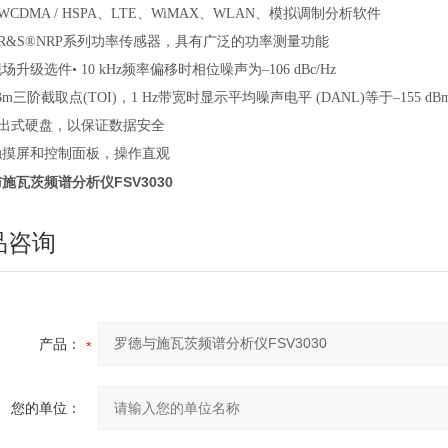
持WCDMA / HSPA、LTE、WiMAX、WLAN、模拟调制分析软件
持R&S®NRP系列功率传感器，具有广泛的功率测量功能
场升级选件• 10 kHz频率偏移时相位噪声为–106 dBc/Hz
dBm三阶截取点(TOI)，1 Hz带宽时显示平均噪声电平 (DANL)等于–155 dB
取出式硬盘，以保证数据安全
触摸屏和控制面板，操作直观
施瓦茨频谱分析仪FSV3030
品咨询
产品：
您的单位：