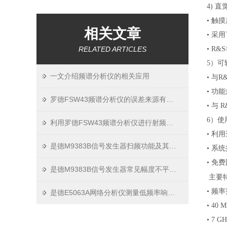
4) 
• 触
相关文章
• 采
RELATED ARTICLES
• R
5）
一文介绍频谱分析仪的相关应用
• 与
• 
罗德FSW43频谱分析仪的误差来源有哪些？如何减小误差？
• 与
6）
利用罗德FSW43频谱分析仪进行射频干扰监测
• 利
是德M9383B信号发生器扫频功能及其重要应用领域的研究
• 系
• 免
是德M9383B信号发生器常见幅度不平坦与频率偏移校准及自检程序
主要
• 频率范
是德E5063A网络分析仪测量低频率响应的分析
• 4
• 7