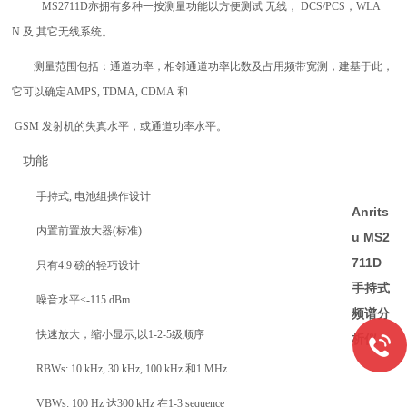
MS2711D
亦拥有多种一按测量功能以方便测试
无线，
DCS/PCS
，
WLA
N
及
其它无线系统。
测量范围包括：通道功率，相邻通道功率比数及占用频带宽测，建基于此，
它可以确定
AMPS, TDMA, CDMA
和
GSM
发射机的失真水平，或通道功率水平。
功能
手持式
,
电池组操作设计
Anrits
内置前置放大器
(
标准
)
u MS2
711D
只有
4.9
磅的轻巧设计
手持式
噪音水平
<-115 dBm
频谱分
快速放大，缩小显示
,
以
1-2-5
级顺序
析仪
RBWs: 10 kHz, 30 kHz, 100 kHz
和
1 MHz
VBWs: 100 Hz
达
300 kHz
在
1-3 sequence