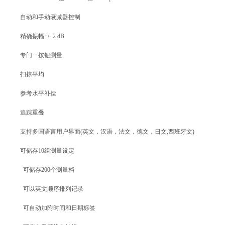
自动和手动衰减器控制
精确振幅
+/- 2 dB
专门一按钮测量
扫掠平均
参考水平补偿
追踪重叠
支持多国语言用户界面
(
英文，汉语，法文，德文，日文
,
西班牙文
)
可储存
10
组测量设定
可储存
200
个测量档
可以英文顺序排列记录
可自动加附时间和日期标签