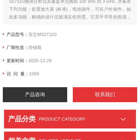
S2711D频谱分析仪其覆盖率范围由 100 kHz 到 3 GHz ,并备有
下列功能：前置放大器 (标准)，电池操作，可在户外操作。如
此多功能，精细的设计定能满足你所需。它异乎寻常的表现，
容易使用及广大的功能使它成为你在户外应用环境中*的伙伴，
它常用在户外或流动位置查察及现场系统测试。配置选项内置
产品型号：
安立MS2711D
跟踪产生器 可增加矢量分析能力由10 MHz
厂商性质：
经销商
更新时间：
2025-12-29
访 问 量：
1058
产品咨询
联系我们
产品分类
PRODUCT CATEGORY