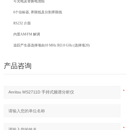
可充电及替换电池组
6
个信标器
,
界限线及分割界限线
RS232
介面
内置
AM/FM
解调
追踪产生器选择项由
10 MHz
到
3.0 GHz (
选择项
20)
产品咨询